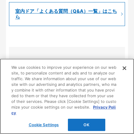
室内ドア「よくある質問（Q&A）一覧」はこち
ら
Webカタログの閲覧・請求は、下記のボタンか
We use cookies to improve your experience on our web
らご依頼いただけます。
site, to personalize content and ads and to analyze our
traffic. We share information about your use of our web
site with our advertising and analytics partners, who ma
y combine it with other information that you have provi
Webカタログの閲覧・請求
ded to them or that they have collected from your use
of their services. Please click [Cookie Settings] to custo
mize your cookie settings on our website.
Privacy Poli
cy
Cookie Settings
OK