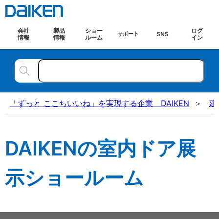
会社
製品
ショー
ログ
SNS
サポート
情報
情報
ルーム
イン
「ずっと ここちいいね」を実現する企業 DAIKEN
建
DAIKENの室内ドア展
示ショールーム