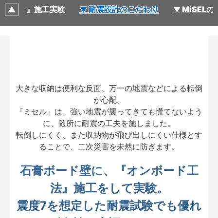
ード工法』施工実験
耐震設計のこだわり
MiSEL
大きな収納は便利な反面、万一の地震などによる転倒
が心配。
『ミセル』は、強い地震が襲ってきても慌てないよう
に、随所に耐震の工夫を施しました。
転倒しにくく、また収納物が飛び出しにくい仕様とす
ることで、二次災害を未然に防ぎます。
石膏ボード壁に、『オンボード工
法』施工をして実験。
震度7を想定した耐震試験でも優れ