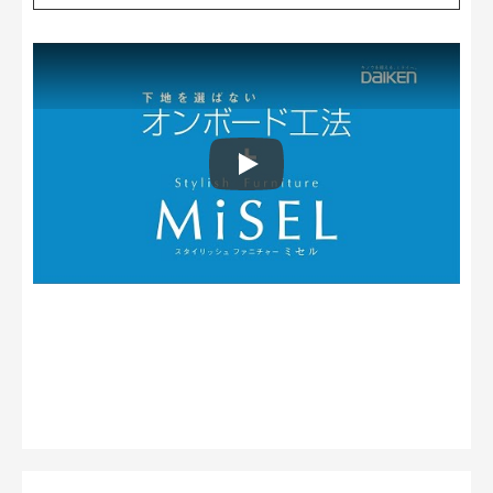
Play: Keynote (Google I/O '18)