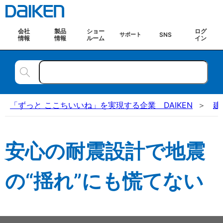
会社
製品
ショー
ログ
SNS
サポート
情報
情報
ルーム
イン
「ずっと ここちいいね」を実現する企業 DAIKEN
建
安心の耐震設計で地震
の“揺れ”にも慌てない