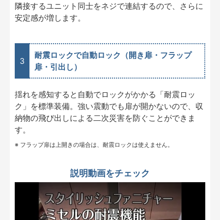
隣接するユニット同士をネジで連結するので、さらに
安定感が増します。
耐震ロックで自動ロック（開き扉・フラップ
3
扉・引出し）
揺れを感知すると自動でロックがかかる「耐震ロッ
ク」を標準装備。強い震動でも扉が開かないので、収
納物の飛び出しによる二次災害を防ぐことができま
す。
※ フラップ扉は上開きの場合は、耐震ロックは使えません。
説明動画をチェック