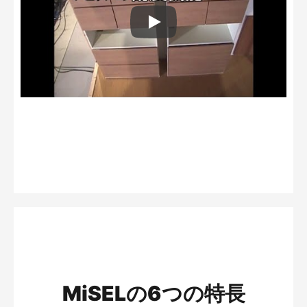
Play: Keynote (Google I/O '18)
MiSELの6つの特長