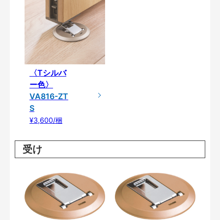
〈Tシルバ
ー色〉
VA816-ZT
S
¥3,600/梱
受け