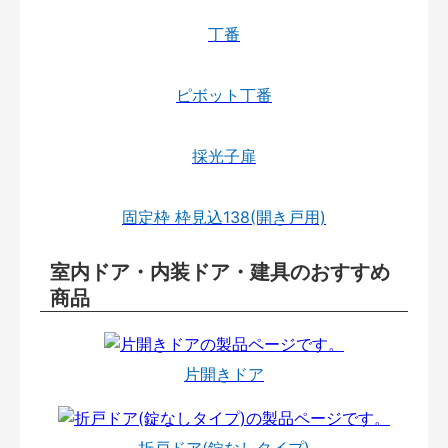
丁番
ピボット丁番
採光子扉
固定枠 枠見込138(開き戸用)
室内ドア・内装ドア・建具のおすすめ
商品
片開きドア