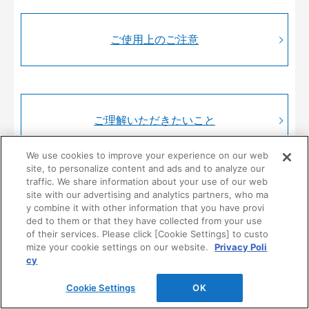
ご使用上のご注意
ご理解いただきたいこと
We use cookies to improve your experience on our web
site, to personalize content and ads and to analyze our
traffic. We share information about your use of our web
site with our advertising and analytics partners, who ma
y combine it with other information that you have provi
ded to them or that they have collected from your use
製品情報・仕様・施工について
of their services. Please click [Cookie Settings] to custo
mize your cookie settings on our website.
Privacy Poli
cy
製品に関するご質問、ご相談はこちらからお問合せくださ
い。
Cookie Settings
OK
※お取引（見積り、注文、納期等）に関わるお問い合わせ