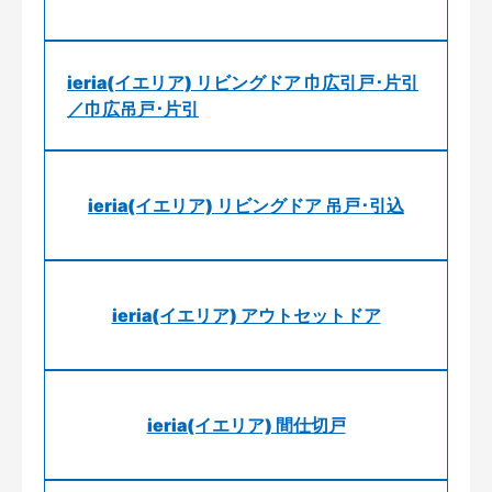
ieria(イエリア) リビングドア 巾広引戸･片引
／巾広吊戸･片引
ieria(イエリア) リビングドア 吊戸･引込
ieria(イエリア) アウトセットドア
ieria(イエリア) 間仕切戸