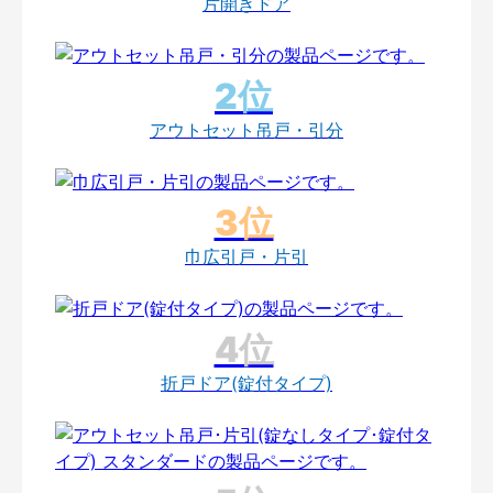
片開きドア
アウトセット吊戸・引分
巾広引戸・片引
折戸ドア(錠付タイプ)