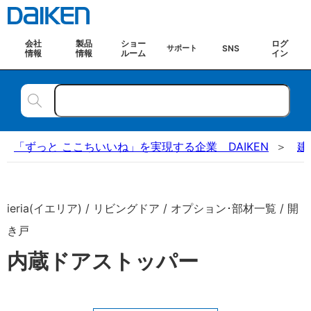
会社
製品
ショー
ログ
SNS
サポート
情報
情報
ルーム
イン
「ずっと ここちいいね」を実現する企業 DAIKEN
建
ieria(イエリア) / リビングドア / オプション･部材一覧 / 開
き戸
内蔵ドアストッパー