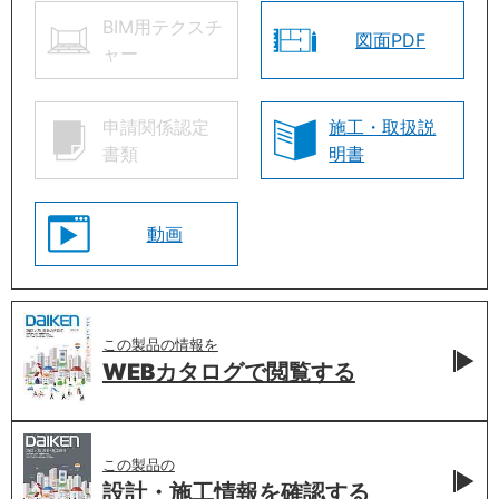
BIM用テクスチ
図面PDF
ャー
申請関係認定
施工・取扱説
書類
明書
動画
この製品の情報を
WEBカタログで
閲覧する
この製品の
設計・施工情報を
確認する