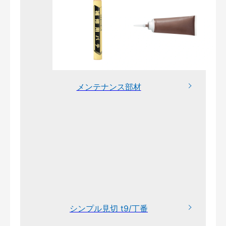
メンテナンス部材
シンプル見切 t9/丁番