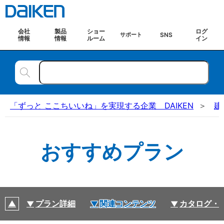
会社
製品
ショー
ログ
SNS
サポート
情報
情報
ルーム
イン
「ずっと ここちいいね」を実現する企業 DAIKEN
建
おすすめプラン
プラン詳細
関連コンテンツ
カタログ・