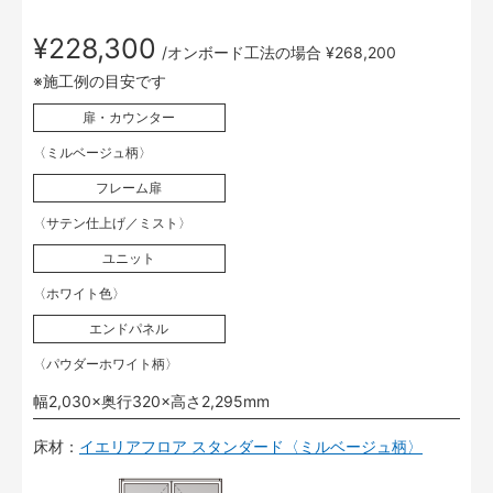
¥228,300
/オンボード工法の場合 ¥268,200
※施工例の目安です
扉・カウンター
〈ミルベージュ柄〉
フレーム扉
〈サテン仕上げ／ミスト〉
ユニット
〈ホワイト色〉
エンドパネル
〈パウダーホワイト柄〉
幅2,030×奥行320×高さ2,295mm
床材：
イエリアフロア スタンダード〈ミルベージュ柄〉