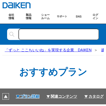
会社
製品
ショー
ログ
SNS
サポート
情報
情報
ルーム
イン
「ずっと ここちいいね」を実現する企業 DAIKEN
建
おすすめプラン
プラン詳細
関連コンテンツ
カタログ