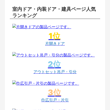
室内ドア・内装ドア・建具ページ人気
ランキング
片開きドア
アウトセット吊戸・引分
巾広引戸・片引