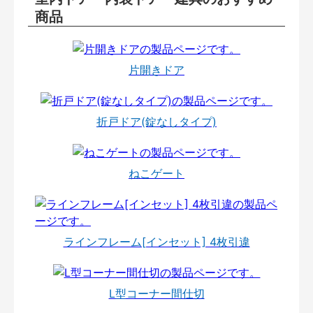
商品
片開きドア
折戸ドア(錠なしタイプ)
ねこゲート
ラインフレーム[インセット] 4枚引違
L型コーナー間仕切