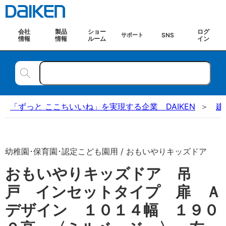
会社
製品
ショー
ログ
SNS
サポート
情報
情報
ルーム
イン
「ずっと ここちいいね」を実現する企業 DAIKEN
建
幼稚園･保育園･認定こども園用 / おもいやりキッズドア
おもいやりキッズドア 吊
戸 インセットタイプ 扉 Ａ
デザイン １０１４幅 １９０