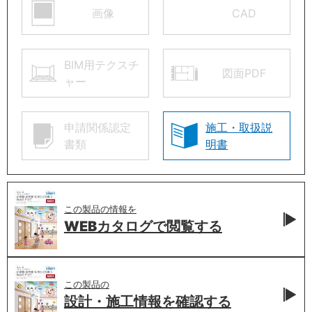
画像
CAD
BIM用テクスチ
図面PDF
ャー
申請関係認定
施工・取扱説
書類
明書
この製品の情報を
WEBカタログで
閲覧する
この製品の
設計・施工情報を
確認する