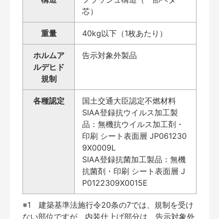
芯）
重量
40kg以下（1枚あたり）
ホルムア
告示対象外製品
ルデヒド
規制
各種認定
国土交通大臣認定不燃材料
SIAA登録抗ウイルス加工製
品：無機抗ウイルス加工剤・
印刷 シート表面層 JP061230
9X0009L
SIAA登録抗菌加工製品：無機
抗菌剤・印刷 シート表面層 J
P0122309X0015E
※1 建築基準法施行令20条の7では、規制を受け
ない部位ですが、内装仕上げ部分は、告示対象外