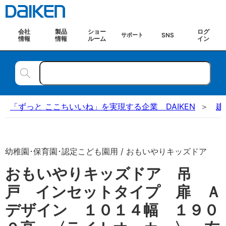
会社
製品
ショー
ログ
SNS
サポート
情報
情報
ルーム
イン
「ずっと ここちいいね」を実現する企業 DAIKEN
建
幼稚園･保育園･認定こども園用 / おもいやりキッズドア
おもいやりキッズドア 吊
戸 インセットタイプ 扉 Ａ
デザイン １０１４幅 １９０