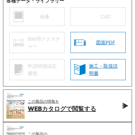
各種データ・ライブラリー
画像
CAD
BIM用テクスチ
図面PDF
ャー
申請関係認定
施工・取扱説
書類
明書
この製品の情報を
WEBカタログで
閲覧する
この製品の