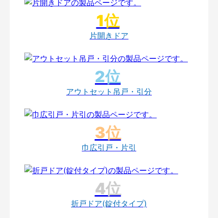
片開きドア
アウトセット吊戸・引分
巾広引戸・片引
折戸ドア(錠付タイプ)