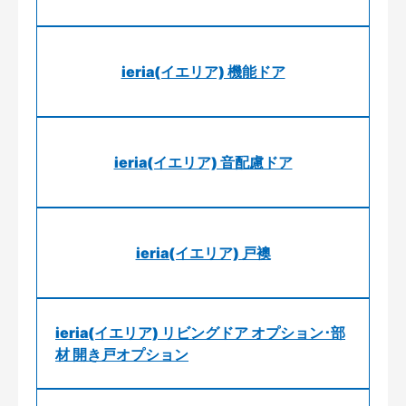
ieria(イエリア) 機能ドア
ieria(イエリア) 音配慮ドア
ieria(イエリア) 戸襖
ieria(イエリア) リビングドア オプション･部
材 開き戸オプション