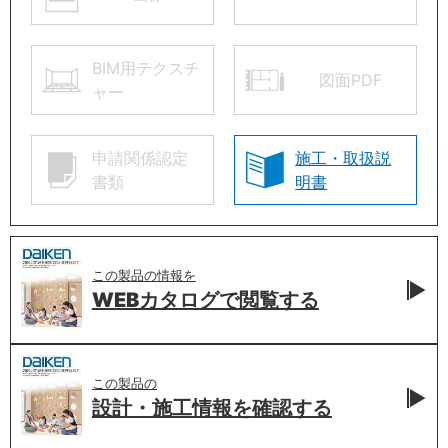
BIM用テクスチ
図面PDF
ャー
申請関係認定
施工・取扱説
書類
明書
この製品の情報を
WEBカタログで
閲覧する
この製品の
設計・施工情報を
確認する