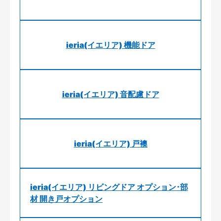
ieria(イエリア) 機能ドア
ieria(イエリア) 音配慮ドア
ieria(イエリア) 戸襖
ieria(イエリア) リビングドア オプション･部
材 開き戸オプション