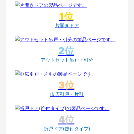
片開きドア
アウトセット吊戸・引分
巾広引戸・片引
折戸ドア(錠付タイプ)