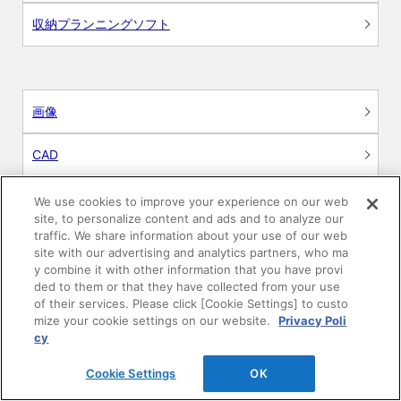
収納プランニングソフト
画像
CAD
BIM用テクスチャー
We use cookies to improve your experience on our web
site, to personalize content and ads and to analyze our
traffic. We share information about your use of our web
図面（PDF）
site with our advertising and analytics partners, who ma
y combine it with other information that you have provi
申請関係認定書類
ded to them or that they have collected from your use
of their services. Please click [Cookie Settings] to custo
mize your cookie settings on our website.
Privacy Poli
施工・取扱説明書
cy
動画
Cookie Settings
OK