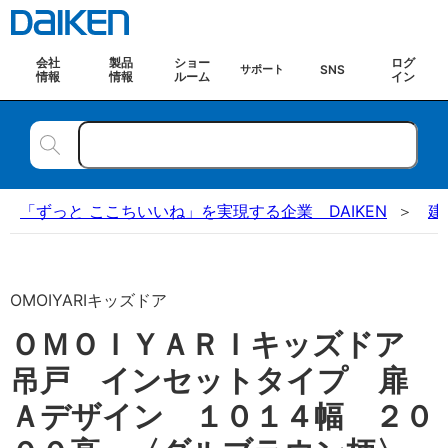
会社
製品
ショー
ログ
SNS
サポート
情報
情報
ルーム
イン
「ずっと ここちいいね」を実現する企業 DAIKEN
建
OMOIYARIキッズドア
ＯＭＯＩＹＡＲＩキッズドア
吊戸 インセットタイプ 扉
Ａデザイン １０１４幅 ２０