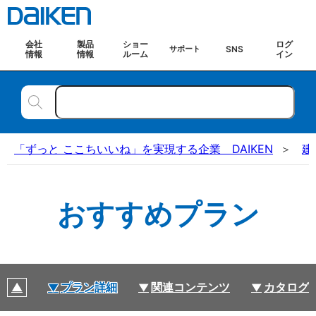
会社
製品
ショー
ログ
SNS
サポート
情報
情報
ルーム
イン
「ずっと ここちいいね」を実現する企業 DAIKEN
建
おすすめプラン
プラン詳細
関連コンテンツ
カタログ