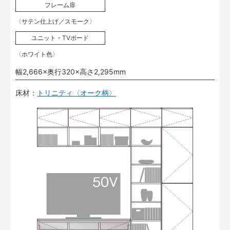
フレーム扉
〈サテン仕上げ／スモーク〉
ユニット・TVボード
〈ホワイト色〉
幅2,666×奥行320×高さ2,295mm
床材：
トリニティ〈オーク柄〉