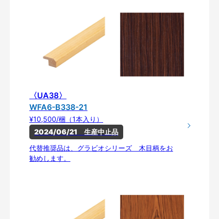
〈UA38〉
WFA6-B338-21
¥10,500/梱（1本入り）
2024/06/21　生産中止品
代替推奨品は、グラビオシリーズ 木目柄をお
勧めします。