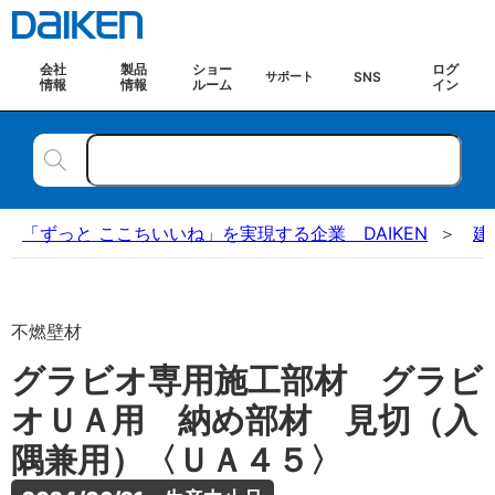
会社
製品
ショー
ログ
SNS
サポート
情報
情報
ルーム
イン
「ずっと ここちいいね」を実現する企業 DAIKEN
建
不燃壁材
グラビオ専用施工部材 グラビ
オＵＡ用 納め部材 見切（入
隅兼用）〈ＵＡ４５〉