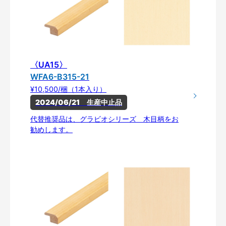
〈UA15〉
WFA6-B315-21
¥10,500/梱（1本入り）
2024/06/21　生産中止品
代替推奨品は、グラビオシリーズ 木目柄をお
勧めします。