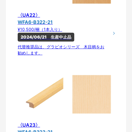
〈UA22〉
WFA6-B322-21
¥10,500/梱（1本入り）
2024/06/21　生産中止品
代替推奨品は、グラビオシリーズ 木目柄をお
勧めします。
〈UA23〉
WFA6-B323-21