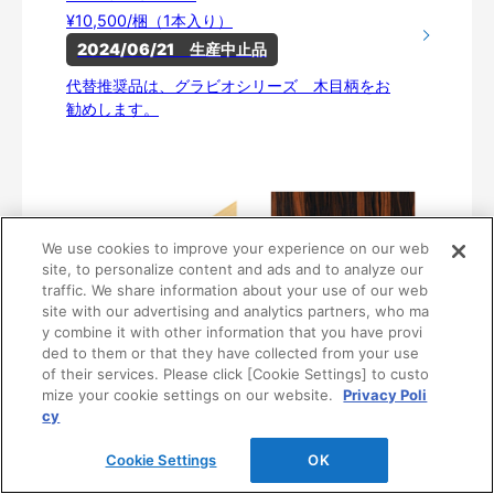
¥10,500/梱（1本入り）
2024/06/21　生産中止品
代替推奨品は、グラビオシリーズ 木目柄をお
勧めします。
We use cookies to improve your experience on our web
site, to personalize content and ads and to analyze our
traffic. We share information about your use of our web
site with our advertising and analytics partners, who ma
y combine it with other information that you have provi
ded to them or that they have collected from your use
of their services. Please click [Cookie Settings] to custo
〈UA42〉
mize your cookie settings on our website.
Privacy Poli
WFA6-B342-21
cy
¥10,500/梱（1本入り）
2024/06/21　生産中止品
Cookie Settings
OK