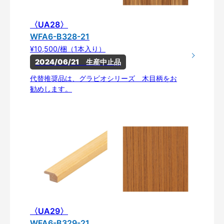
〈UA28〉
WFA6-B328-21
¥10,500/梱（1本入り）
2024/06/21　生産中止品
代替推奨品は、グラビオシリーズ 木目柄をお
勧めします。
〈UA29〉
WFA6-B329-21