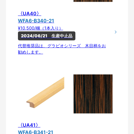
〈UA40〉
WFA6-B340-21
¥10,500/梱（1本入り）
2024/06/21　生産中止品
代替推奨品は、グラビオシリーズ 木目柄をお
勧めします。
〈UA41〉
WFA6-B341-21