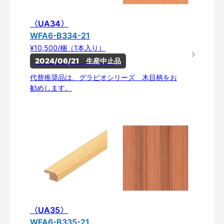
〈UA34〉
WFA6-B334-21
¥10,500/梱（1本入り）
2024/06/21　生産中止品
代替推奨品は、グラビオシリーズ 木目柄をお
勧めします。
〈UA35〉
WFA6-B335-21