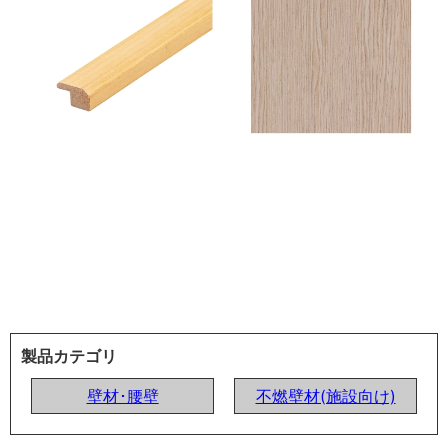
製品カテゴリ
壁材･腰壁
不燃壁材(施設向け)