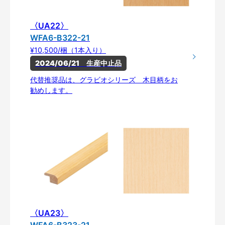
〈UA22〉
WFA6-B322-21
¥10,500/梱（1本入り）
2024/06/21　生産中止品
代替推奨品は、グラビオシリーズ 木目柄をお
勧めします。
〈UA23〉
WFA6-B323-21