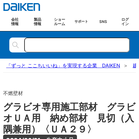
会社
製品
ショー
ログ
SNS
サポート
情報
情報
ルーム
イン
「ずっと ここちいいね」を実現する企業 DAIKEN
建
不燃壁材
グラビオ専用施工部材 グラビ
オＵＡ用 納め部材 見切（入
隅兼用）〈ＵＡ２９〉