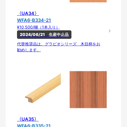
〈UA34〉
WFA6-B334-21
¥10,500/梱（1本入り）
2024/06/21　生産中止品
代替推奨品は、グラビオシリーズ 木目柄をお
勧めします。
〈UA35〉
WFA6-B335-21