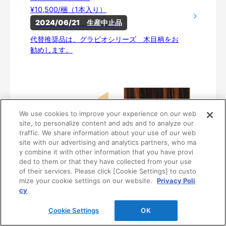
¥10,500/梱（1本入り）
2024/06/21　生産中止品
代替推奨品は、グラビオシリーズ 木目柄をお
勧めします。
We use cookies to improve your experience on our web
site, to personalize content and ads and to analyze our
traffic. We share information about your use of our web
site with our advertising and analytics partners, who ma
y combine it with other information that you have provi
ded to them or that they have collected from your use
of their services. Please click [Cookie Settings] to custo
〈UA42〉
mize your cookie settings on our website.
Privacy Poli
WFA6-B342-21
cy
¥10,500/梱（1本入り）
2024/06/21　生産中止品
Cookie Settings
OK