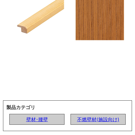
製品カテゴリ
壁材･腰壁
不燃壁材(施設向け)