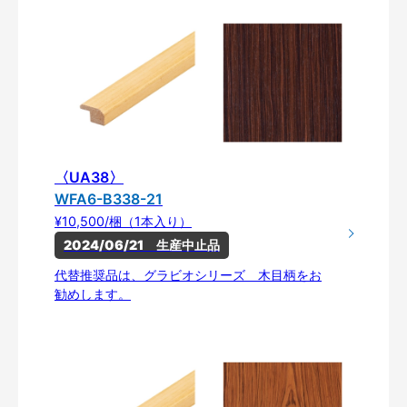
〈UA38〉
WFA6-B338-21
¥10,500/梱（1本入り）
2024/06/21　生産中止品
代替推奨品は、グラビオシリーズ 木目柄をお
勧めします。