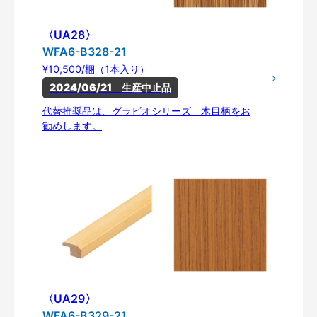
〈UA28〉
WFA6-B328-21
¥10,500/梱（1本入り）
2024/06/21　生産中止品
代替推奨品は、グラビオシリーズ 木目柄をお
勧めします。
〈UA29〉
WFA6-B329-21