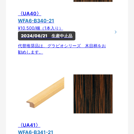
〈UA40〉
WFA6-B340-21
¥10,500/梱（1本入り）
2024/06/21　生産中止品
代替推奨品は、グラビオシリーズ 木目柄をお
勧めします。
〈UA41〉
WFA6-B341-21