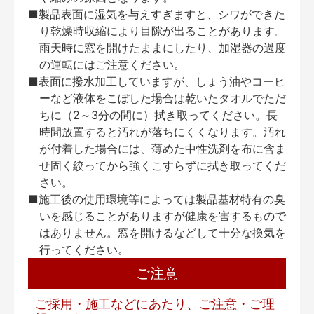
■製品表面に湿気を与えすぎますと、シワができた
り乾燥時収縮により目隙が出ることがあります。
雨天時に窓を開けたままにしたり、加湿器の過度
の運転にはご注意ください。
■表面に撥水加工していますが、しょう油やコーヒ
ーなど液体をこぼした場合は乾いたタオルでただ
ちに（2～3分の間に）拭き取ってください。長
時間放置すると汚れが落ちにくくなります。汚れ
が付着した場合には、薄めた中性洗剤を布に含ま
せ固く絞ってから強くこすらずに拭き取ってくだ
さい。
■施工後の使用環境等によっては製品基材特有の臭
いを感じることがありますが健康を害するもので
はありません。窓を開けるなどして十分な換気を
行ってください。
ご注意
ご採用・施工などにあたり、ご注意・ご理