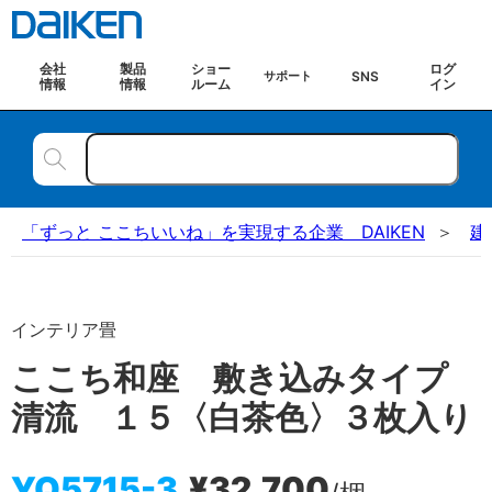
会社
製品
ショー
ログ
SNS
サポート
情報
情報
ルーム
イン
「ずっと ここちいいね」を実現する企業 DAIKEN
建
インテリア畳
ここち和座 敷き込みタイプ
清流 １５〈白茶色〉３枚入り
YQ5715-3
¥32,700