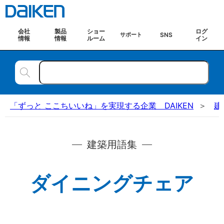
会社
製品
ショー
ログ
SNS
サポート
情報
情報
ルーム
イン
「ずっと ここちいいね」を実現する企業 DAIKEN
建
建築用語集
ダイニングチェア