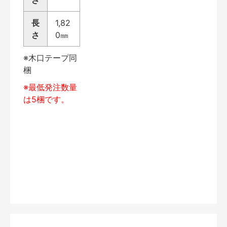
さ
長
1,82
さ
0㎜
※木口テープ同
梱
※最低発注数量
は5梱です。