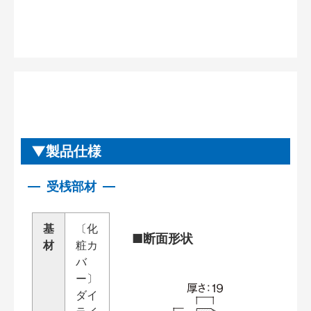
製品仕様
受桟部材
基
〔化
■断面形状
材
粧カ
バ
ー〕
ダイ