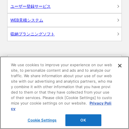
ユーザー登録サービス
WEB見積システム
収納プランニングソフト
画像
We use cookies to improve your experience on our web
site, to personalize content and ads and to analyze our
traffic. We share information about your use of our web
CAD
site with our advertising and analytics partners, who ma
y combine it with other information that you have provi
BIM用テクスチャー
ded to them or that they have collected from your use
of their services. Please click [Cookie Settings] to custo
mize your cookie settings on our website.
Privacy Poli
図面（PDF）
cy
申請関係認定書類
Cookie Settings
OK