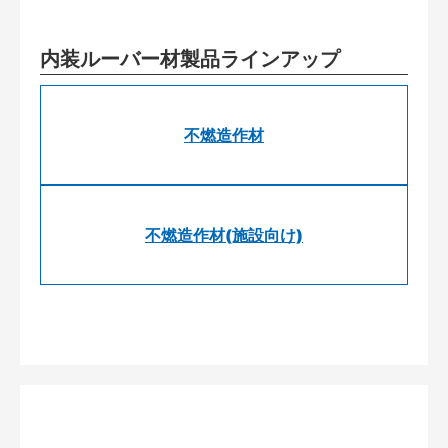
内装ルーバー材製品ラインアップ
不燃造作材
不燃造作材(施設向け)