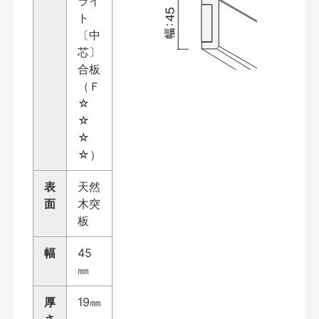
ライ
ト
〔中
芯〕
合板
（Ｆ
☆
☆
☆
☆）
表
天然
面
木突
板
幅
45
㎜
厚
19㎜