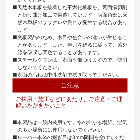
■天然木単板を接着した不燃化粧板を、裏面溝切削
と折り曲げ加工で製造しています。表面角部は天
然木単板のササクレや割れが発生する場合があり
ます。
■突板製品のため、木目や色合いの違いが生じるこ
とがあります。また、年月を経るに従って、紫外
線を吸収し変色することがあります。
■スチールタワシは、表面を傷つけますので、使用
しないでください。
■表面の汚れは中性洗剤で拭き取ってください。
ご注意
ご採用・施工などにあたり、ご注意・ご理
解いただきたいこと
■本製品は一般内装用です。水の掛かる場所、湿気
の多い場所には使用しないでください。
■ルーバー本体の継ぎ目は3mm隙間を空けてくだ