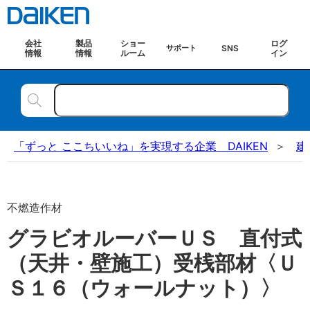
会社
製品
ショー
ログ
SNS
サポート
情報
情報
ルーム
イン
「ずっと ここちいいね」を実現する企業 DAIKEN
建
不燃造作材
グラビオルーバーＵＳ 直付式
（天井・壁施工）受桟部材〈Ｕ
Ｓ１６（ウォールナット）〉