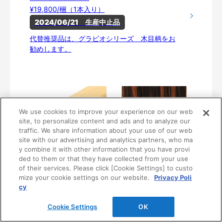
¥19,800/梱（1本入り）
2024/06/21　生産中止品
代替推奨品は、グラビオシリーズ 木目柄をお
勧めします。
We use cookies to improve your experience on our web
site, to personalize content and ads and to analyze our
traffic. We share information about your use of our web
site with our advertising and analytics partners, who ma
y combine it with other information that you have provi
ded to them or that they have collected from your use
of their services. Please click [Cookie Settings] to custo
〈UA42〉
mize your cookie settings on our website.
Privacy Poli
WFA6-BC42-21
cy
¥19,800/梱（1本入り）
2024/06/21　生産中止品
Cookie Settings
OK