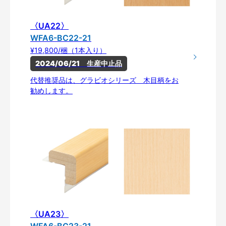
〈UA22〉
WFA6-BC22-21
¥19,800/梱（1本入り）
2024/06/21　生産中止品
代替推奨品は、グラビオシリーズ 木目柄をお
勧めします。
〈UA23〉
WFA6-BC23-21