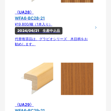
〈UA28〉
WFA6-BC28-21
¥19,800/梱（1本入り）
2024/06/21　生産中止品
代替推奨品は、グラビオシリーズ 木目柄をお
勧めします。
〈UA29〉
WFA6-BC29-21