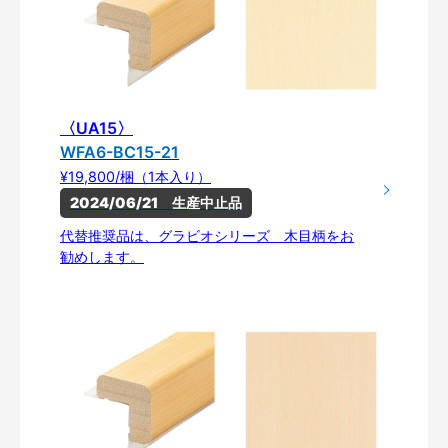
〈UA15〉
WFA6-BC15-21
¥19,800/梱（1本入り）
2024/06/21　生産中止品
代替推奨品は、グラビオシリーズ 木目柄をお
勧めします。