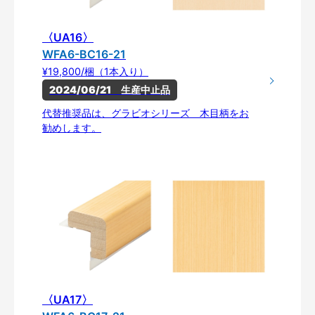
〈UA16〉
WFA6-BC16-21
¥19,800/梱（1本入り）
2024/06/21　生産中止品
代替推奨品は、グラビオシリーズ 木目柄をお
勧めします。
〈UA17〉