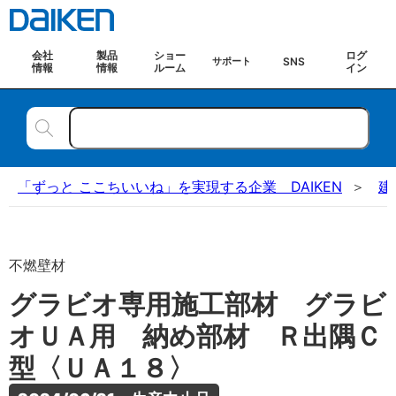
会社
製品
ショー
ログ
SNS
サポート
情報
情報
ルーム
イン
「ずっと ここちいいね」を実現する企業 DAIKEN
建
不燃壁材
グラビオ専用施工部材 グラビ
オＵＡ用 納め部材 Ｒ出隅Ｃ
型〈ＵＡ１８〉