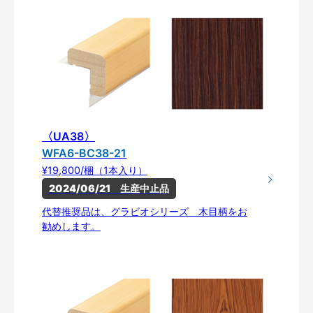
〈UA38〉
WFA6-BC38-21
¥19,800/梱（1本入り）
2024/06/21　生産中止品
代替推奨品は、グラビオシリーズ 木目柄をお
勧めします。