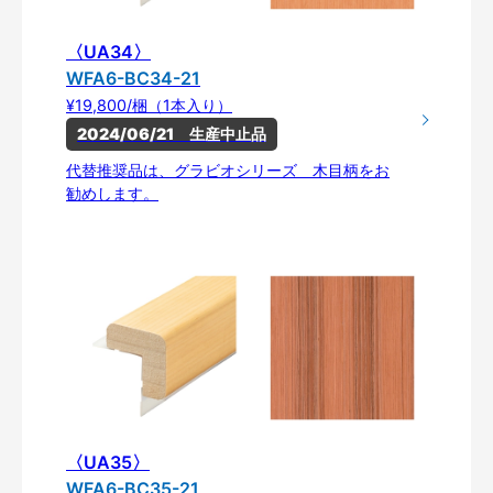
〈UA34〉
WFA6-BC34-21
¥19,800/梱（1本入り）
2024/06/21　生産中止品
代替推奨品は、グラビオシリーズ 木目柄をお
勧めします。
〈UA35〉
WFA6-BC35-21