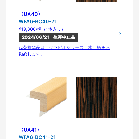
〈UA40〉
WFA6-BC40-21
¥19,800/梱（1本入り）
2024/06/21　生産中止品
代替推奨品は、グラビオシリーズ 木目柄をお
勧めします。
〈UA41〉
WFA6-BC41-21