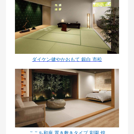
ダイケン健やかおもて 銀白 市松
ここち和座 置き敷きタイプ 彩園 煌