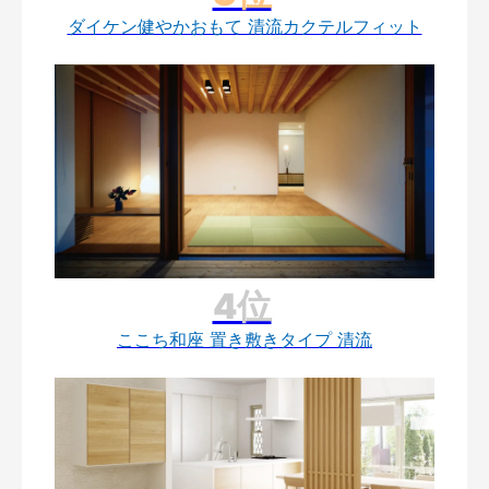
ダイケン健やかおもて 清流カクテルフィット
ここち和座 置き敷きタイプ 清流