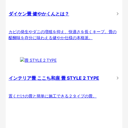
ダイケン畳 健やかくんとは？
カビの発生やダニの増殖を抑え、快適さを長くキープ。畳の
醍醐味を存分に味わえる健やか仕様の本格派。
インテリア畳 ここち和座 畳 STYLE 2 TYPE
置くだけの畳と簡単に施工できる２タイプの畳。