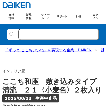
会社
製品
ショー
ログ
SNS
サポート
情報
情報
ルーム
イン
「ずっと ここちいいね」を実現する企業 DAIKEN
建
インテリア畳
ここち和座 敷き込みタイプ
清流 ２１〈小麦色〉２枚入り
2025/06/23　生産中止品