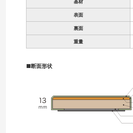
基材
表面
裏面
重量
■断面形状