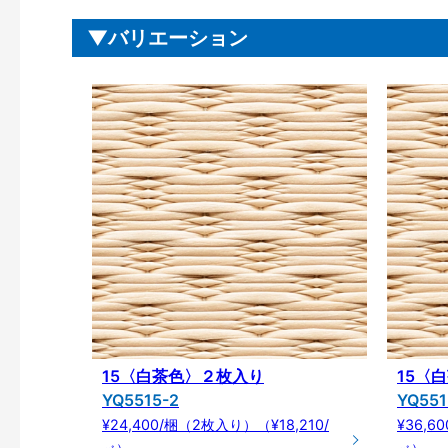
バリエーション
15〈白茶色〉２枚入り
15〈
YQ5515-2
YQ551
¥24,400/梱（2枚入り）（¥18,210/
¥36,6