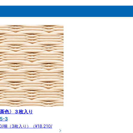
白茶色〉３枚入り
5-3
00/梱（3枚入り）（¥18,210/