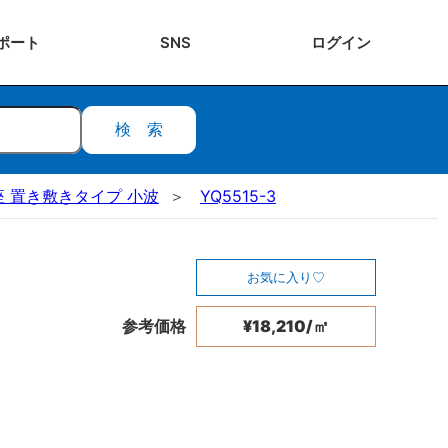
ポート
SNS
ログ
イン
検索
 置き敷きタイプ 小波
YQ5515-3
お気に入り
参考価格
¥18,210/㎡