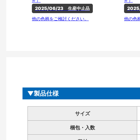
㎡）
㎡）
2025/06/23　生産中止品
202
他の色柄をご検討ください。
他の色
製品仕様
サイズ
梱包・入数