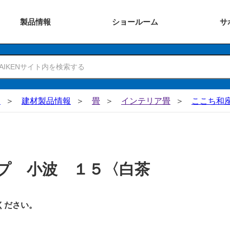
製品
情報
ショー
ルーム
サ
N
建材製品情報
畳
インテリア畳
ここち和座
プ 小波 １５〈白茶
ください。