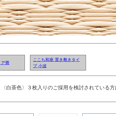
ここち和座 置き敷きタイ
リア畳
プ 小波
５〈白茶色〉３枚入りのご採用を検討されている方