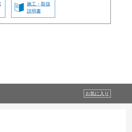
認
施工・取扱
説明書
お気に入り