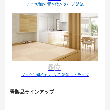
ここち和座 置き敷きタイプ 清流
ダイケン健やかおもて 清流ストライプ
畳製品ラインアップ