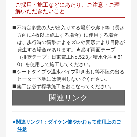
ご採用・施工などにあたり、ご注意・ご理
解いただきたいこと
■不特定多数の人が出入りする場所や廊下等（長さ
方向に4枚以上施工する場合）に使用する場合
は、歩行時の衝撃によるズレや変形により目隙が
発生する場合があります。★必ず両面テープ
（推奨テープ：日東電工No.523／積水化学＃61
0）を使用して施工してください。
■シートタイプや温水パイプ剥き出し等不陸の出る
ヒーター下地には使用しないでください。
■施工は必ず標準施工をおこなってください。
関連リンク
※関連リンク1：ダイケン健やかおもて使用上のご
注意