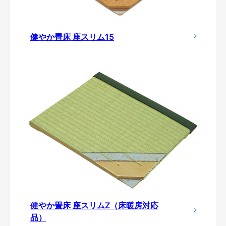
健やか畳床 座スリム15
健やか畳床 座スリムZ（床暖房対応
品）