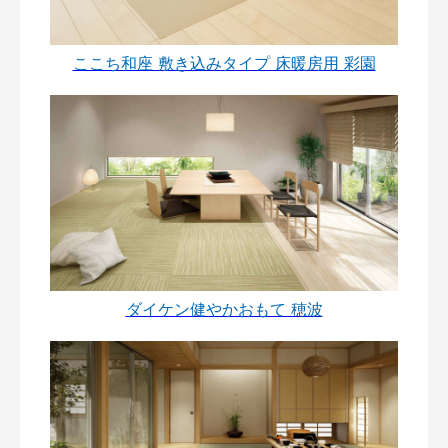
ここち和座 敷き込みタイプ 床暖房用 彩園
ダイケン健やかおもて 穂波