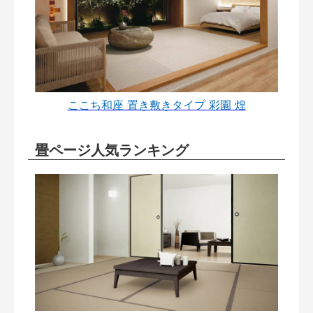
ここち和座 置き敷きタイプ 彩園 煌
畳ページ人気ランキング