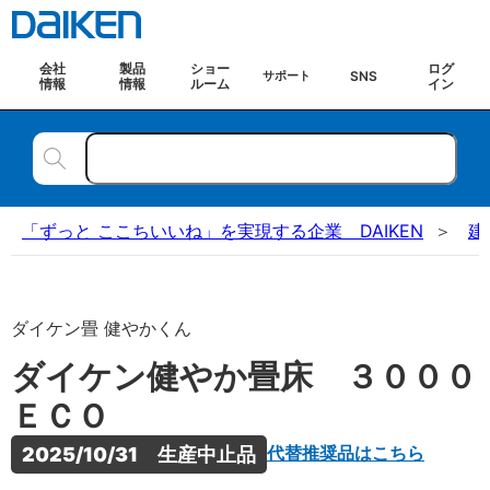
会社
製品
ショー
ログ
SNS
サポート
情報
情報
ルーム
イン
「ずっと ここちいいね」を実現する企業 DAIKEN
建
ダイケン畳 健やかくん
ダイケン健やか畳床 ３０００
ＥＣＯ
代替推奨品はこちら
2025/10/31　生産中止品