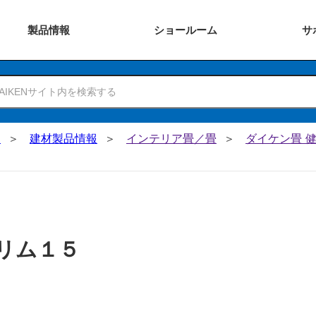
製品
情報
ショー
ルーム
サ
N
建材製品情報
インテリア畳／畳
ダイケン畳 
リム１５