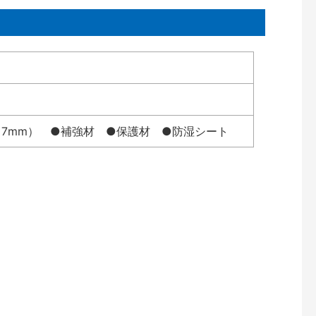
7mm） ●補強材 ●保護材 ●防湿シート