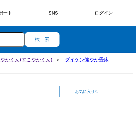
ポート
SNS
ログ
イン
検索
健やかくん(すこやかくん)
ダイケン健やか畳床
お気に入り