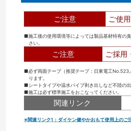
ご注意
ご使
■施工後の使用環境等によっては製品基材特有の
さい。
ご注意
ご採用
■必ず両面テープ（推奨テープ：日東電工No.52
ります。
■シートタイプや温水パイプ剥き出しなど不陸の
■施工は必ず標準施工をおこなってください。
関連リンク
※関連リンク1：ダイケン健やかおもて使用上のご