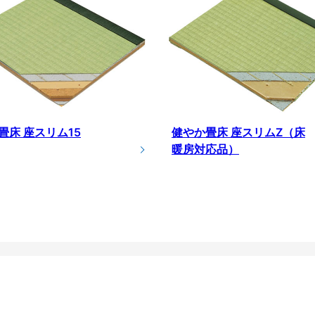
畳床 座スリム15
健やか畳床 座スリムZ（床
暖房対応品）