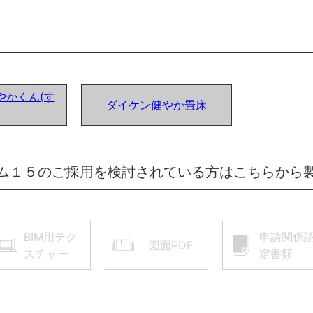
やかくん(す
ダイケン健やか畳床
ム１５のご採用を検討されている方はこちらから
BIM用テク
申請関係
図面PDF
スチャー
定書類