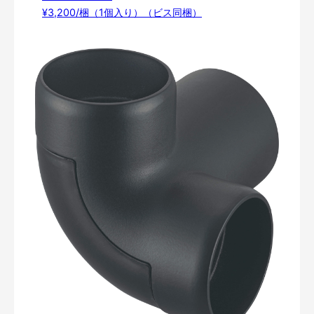
¥3,200/梱（1個入り）（ビス同梱）