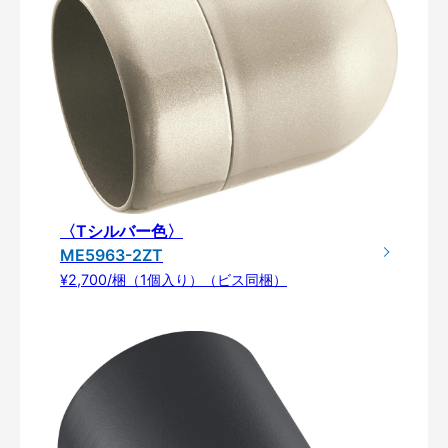
〈Tシルバー色〉
ME5963-2ZT
¥2,700/梱（1個入り）（ビス同梱）