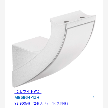
〈ホワイト色〉
ME5964-1ZH
¥2,900/梱（2個入り）（ビス同梱）