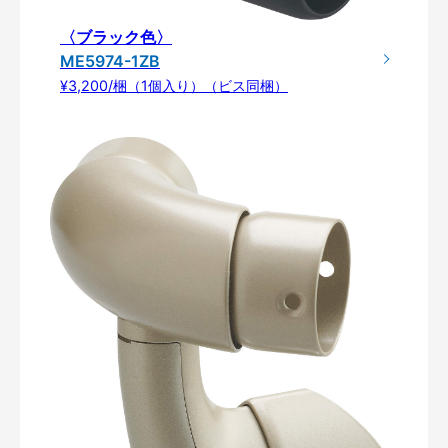
〈ブラック色〉
ME5974-1ZB
¥3,200/梱（1個入り）（ビス同梱）