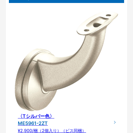
〈Tシルバー色〉
ME5961-2ZT
¥2,900/梱（2個入り）（ビス同梱）