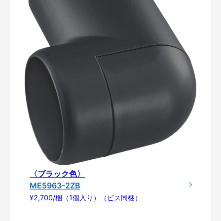
〈ブラック色〉
ME5963-2ZB
¥2,700/梱（1個入り）（ビス同梱）