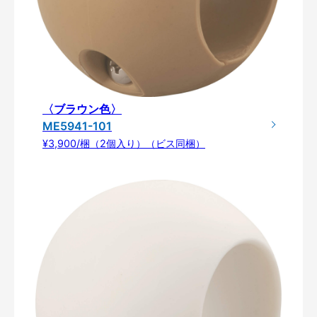
〈ブラウン色〉
ME5941-101
¥3,900/梱（2個入り）（ビス同梱）