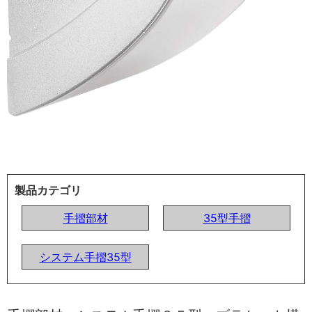
製品カテゴリ
手摺部材
35型手摺
システム手摺35型