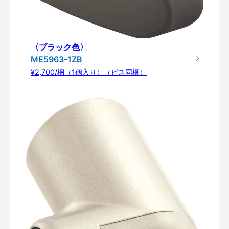
〈ブラック色〉
ME5963-1ZB
¥2,700/梱（1個入り）（ビス同梱）