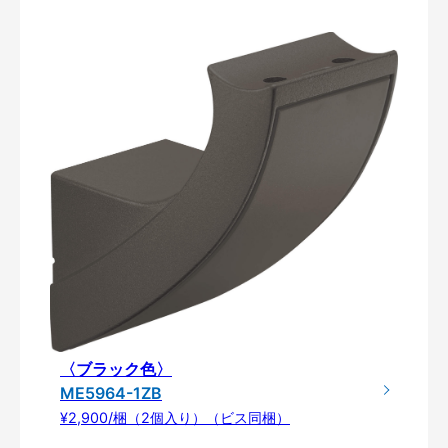
〈ブラック色〉
ME5964-1ZB
¥2,900/梱（2個入り）（ビス同梱）