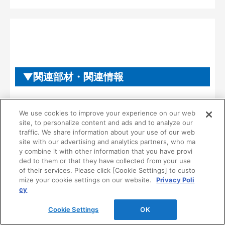
関連部材・関連情報
ご注意
We use cookies to improve your experience on our web
site, to personalize content and ads and to analyze our
traffic. We share information about your use of our web
ご採用・施工などにあたり、
site with our advertising and analytics partners, who ma
ご注意・ご理解いただきたい
y combine it with other information that you have provi
ded to them or that they have collected from your use
こと
of their services. Please click [Cookie Settings] to custo
mize your cookie settings on our website.
Privacy Poli
cy
■手摺に無理な力を加えたり、ぶら下がったりしな
Cookie Settings
OK
いでください。
■湿気の多い水廻りでのご使用はお避けください。