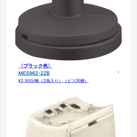
〈ブラック色〉
ME5962-2ZB
¥2,900/梱（2個入り）（ビス同梱）