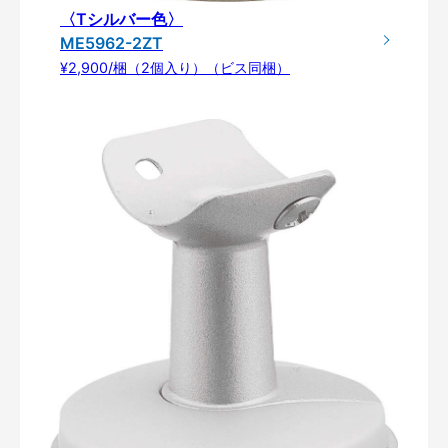
〈Tシルバー色〉
ME5962-2ZT
¥2,900/梱（2個入り）（ビス同梱）