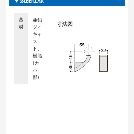
製品仕様
基
亜鉛
寸法図
材
ダイ
キャ
ス
ト、
樹脂
(カ
バー
部)