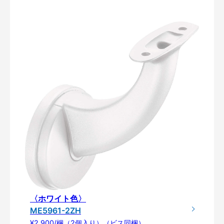
〈ホワイト色〉
ME5961-2ZH
¥2,900/梱（2個入り）（ビス同梱）