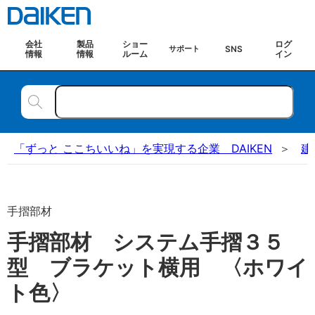
会社
製品
ショー
ログ
SNS
サポート
情報
情報
ルーム
イン
「ずっと ここちいいね」を実現する企業 DAIKEN
建
手摺部材
手摺部材 システム手摺３５
型 ブラケット横用 〈ホワイ
ト色〉