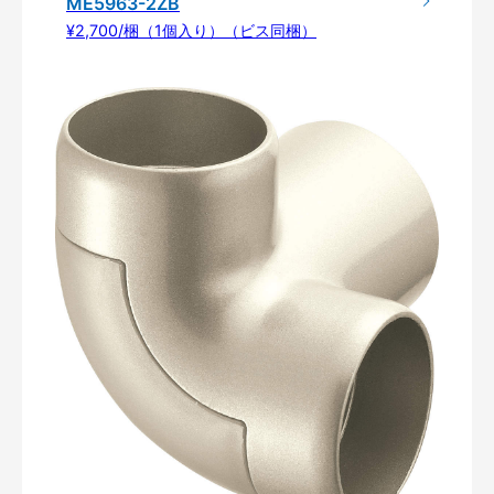
ME5963-2ZB
¥2,700/梱（1個入り）（ビス同梱）