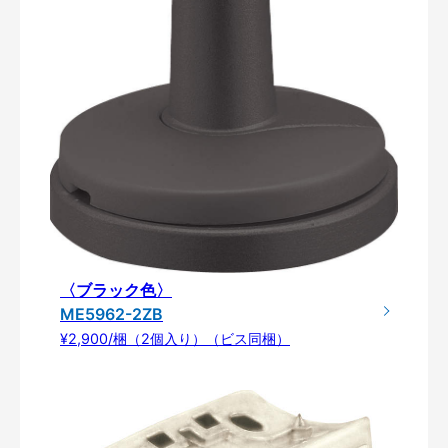
〈ブラック色〉
ME5962-2ZB
¥2,900/梱（2個入り）（ビス同梱）