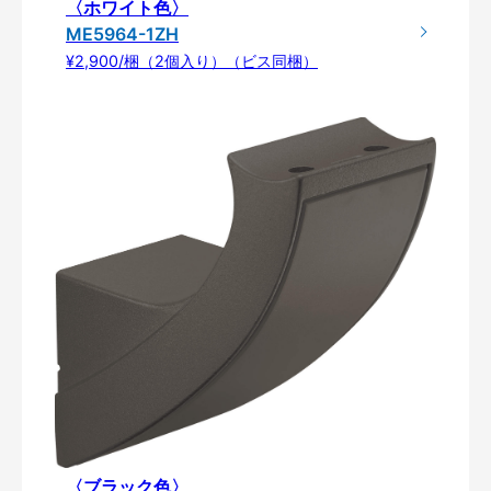
〈ホワイト色〉
ME5964-1ZH
¥2,900/梱（2個入り）（ビス同梱）
〈ブラック色〉