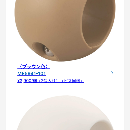
〈ブラウン色〉
ME5941-101
¥3,900/梱（2個入り）（ビス同梱）