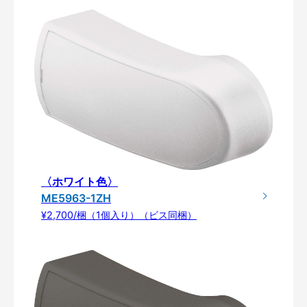
〈ホワイト色〉
ME5963-1ZH
¥2,700/梱（1個入り）（ビス同梱）