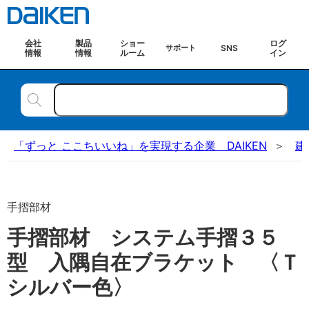
会社
製品
ショー
ログ
SNS
サポート
情報
情報
ルーム
イン
「ずっと ここちいいね」を実現する企業 DAIKEN
建
手摺部材
手摺部材 システム手摺３５
型 入隅自在ブラケット 〈Ｔ
シルバー色〉