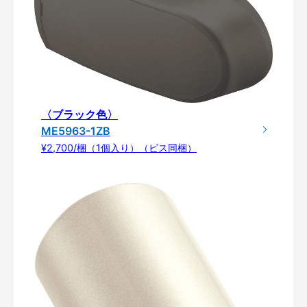
〈ブラック色〉
ME5963-1ZB
¥2,700/梱（1個入り）（ビス同梱）