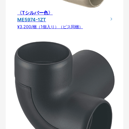
〈Tシルバー色〉
ME5974-1ZT
¥3,200/梱（1個入り）（ビス同梱）