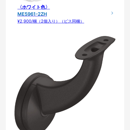
〈ホワイト色〉
ME5961-2ZH
¥2,900/梱（2個入り）（ビス同梱）