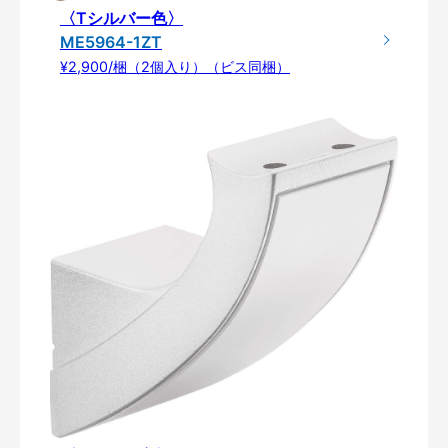
〈Tシルバー色〉
ME5964-1ZT
¥2,900/梱（2個入り）（ビス同梱）