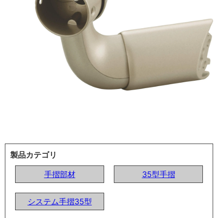
製品カテゴリ
手摺部材
35型手摺
システム手摺35型