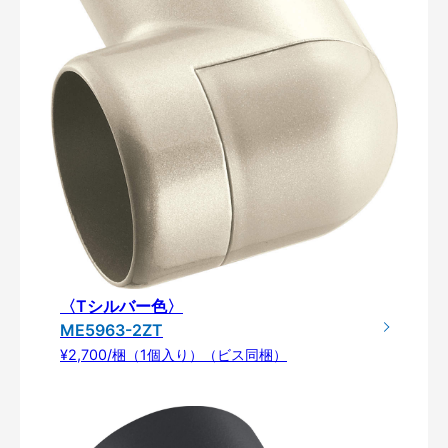
〈Tシルバー色〉
ME5963-2ZT
¥2,700/梱（1個入り）（ビス同梱）