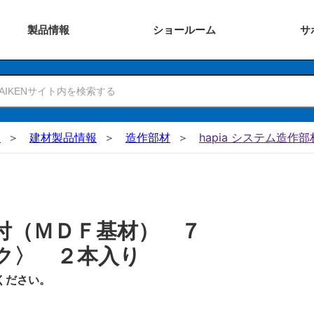
製品
情報
ショー
ルーム
サ
N
建材製品情報
造作部材
hapia システム造作部
付（ＭＤＦ基材） ７
ク〉 ２本入り
ください。