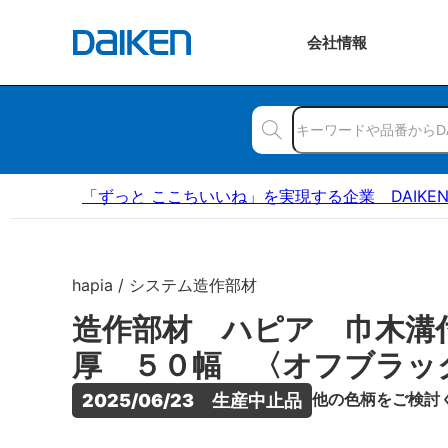
会社
情報
「ずっと ここちいいね」を実現する企業 DAIKE
hapia / システム造作部材
造作部材 ハピア 巾木溝
厚 ５０幅 〈オフブラッ
他の色柄をご検討
2025/06/23　生産中止品