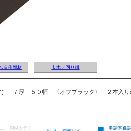
ステム造作部材
巾木／回り縁
材） ７厚 ５０幅 〈オフブラック〉 ２本入り
BIM用テク
申請関係