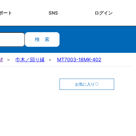
ポート
SNS
ログ
イン
検索
材
巾木／回り縁
MT7003-18MK-402
お気に入り