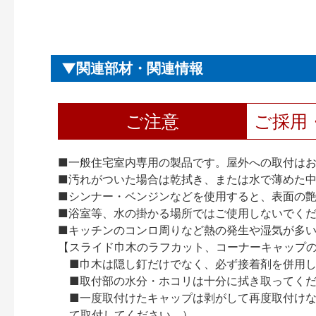
関連部材・関連情報
ご注意
ご採用
■一般住宅室内専用の製品です。屋外への取付は
■汚れがついた場合は乾拭き、または水で薄めた
■シンナー・ベンジンなどを使用すると、表面の
■浴室等、水の掛かる場所ではご使用しないでく
■キッチンのコンロ周りなど熱の発生や湿気が多
【スライド巾木のラフカット、コーナーキャップ
■巾木は隠し釘だけでなく、必ず接着剤を併用
■取付部の水分・ホコリは十分に拭き取ってく
■一度取付けたキャップは剥がして再度取付け
て取付してください。）