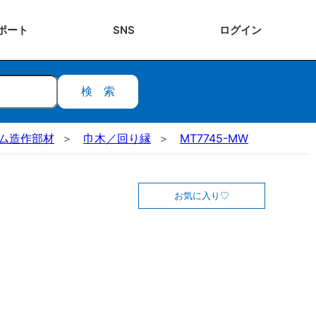
ポート
SNS
ログ
イン
検索
ステム造作部材
巾木／回り縁
MT7745-MW
お気に入り