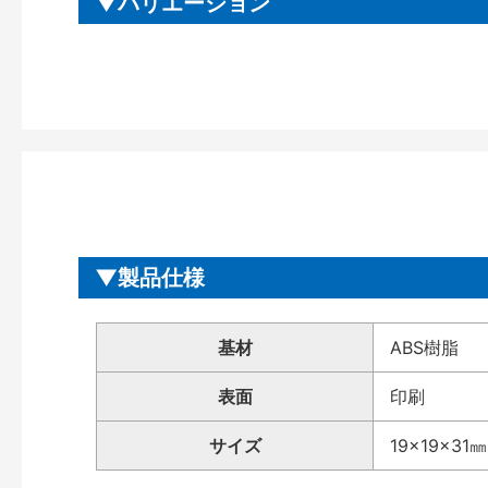
バリエーション
製品仕様
基材
ABS樹脂
表面
印刷
サイズ
19×19×31㎜