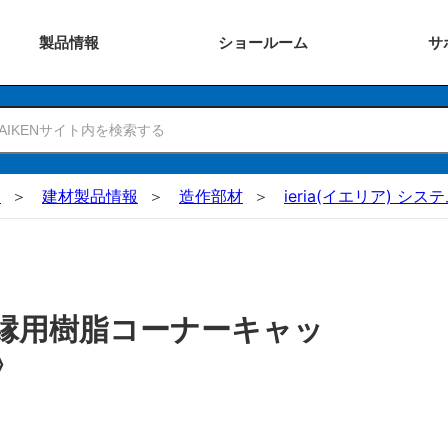
製品
情報
ショー
ルーム
サ
N
建材製品情報
造作部材
ieria(イエリア) シ
縁用樹脂コーナーキャッ
〉