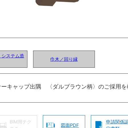
ア) システム造
巾木／回り縁
ナーキャップ出隅 〈ダルブラウン柄〉のご採用を
BIM用テク
申請関係
図面PDF