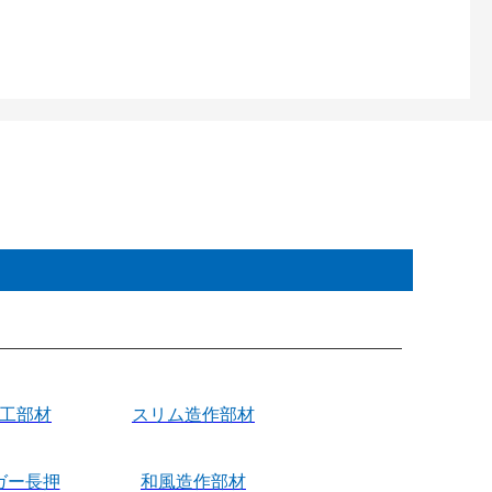
施工部材
スリム造作部材
ガー長押
和風造作部材