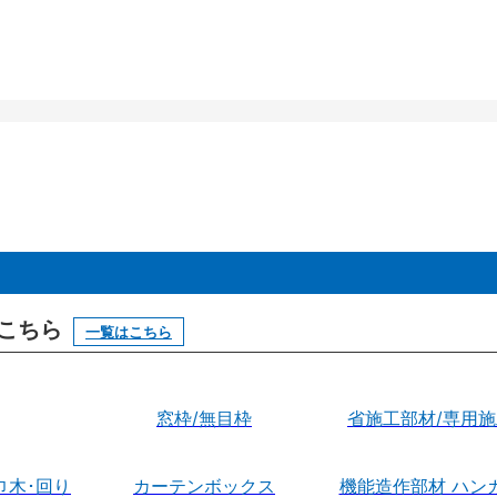
はこちら
一覧はこちら
窓枠/無目枠
省施工部材/専用
巾木･回り
カーテンボックス
機能造作部材 ハン