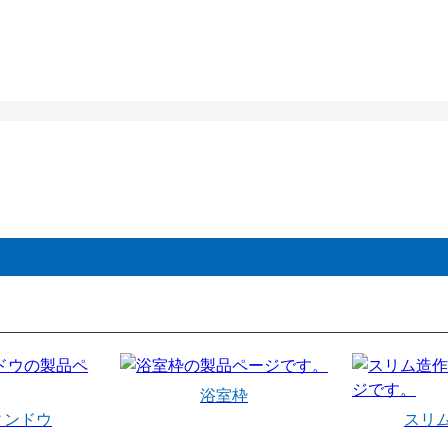
浴室枠
ィンドウ
スリ