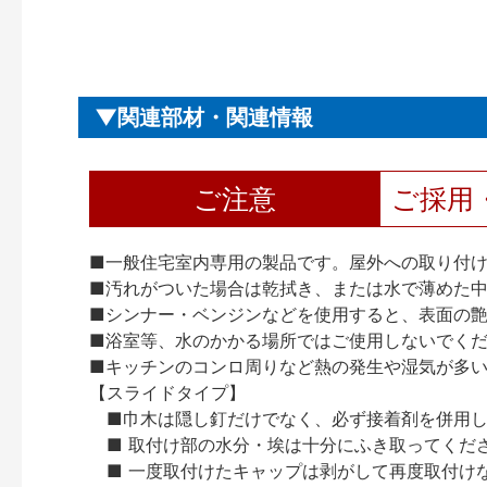
関連部材・関連情報
ご注意
ご採用
■一般住宅室内専用の製品です。屋外への取り付
■汚れがついた場合は乾拭き、または水で薄めた
■シンナー・ベンジンなどを使用すると、表面の
■浴室等、水のかかる場所ではご使用しないでく
■キッチンのコンロ周りなど熱の発生や湿気が多
【スライドタイプ】
■巾木は隠し釘だけでなく、必ず接着剤を併用
■ 取付け部の水分・埃は十分にふき取ってくだ
■ 一度取付けたキャップは剥がして再度取付け