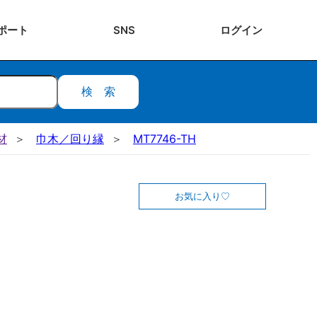
ポート
SNS
ログ
イン
検索
材
巾木／回り縁
MT7746-TH
お気に入り