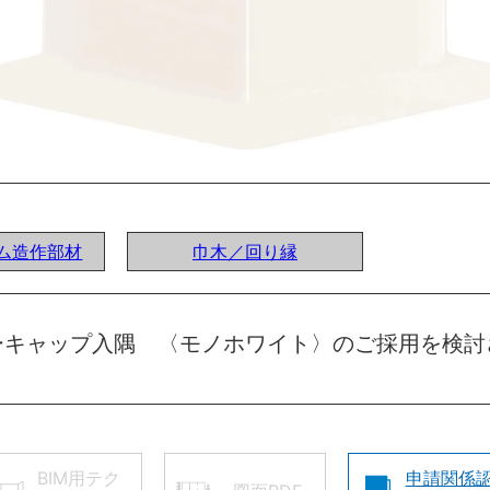
ステム造作部材
巾木／回り縁
ーキャップ入隅 〈モノホワイト〉のご採用を検討
BIM用テク
申請関係