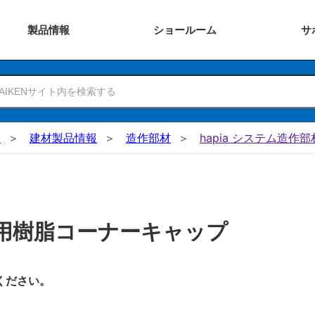
製品
情報
ショー
ルーム
サ
N
建材製品情報
造作部材
hapia システム造作部
用樹脂コーナーキャップ
ください。