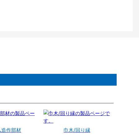
ム造作部材
巾木/回り縁