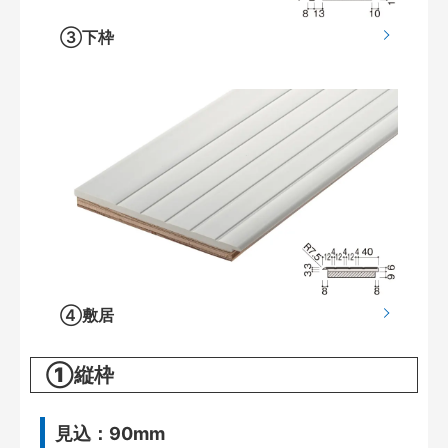
③下枠
④敷居
①縦枠
見込：90mm