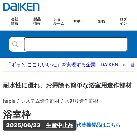
会社
製品
ショー
ログ
SNS
サポート
情報
情報
ルーム
イン
「ずっと ここちいいね」を実現する企業 DAIKEN
建
耐水性に優れ、お掃除も簡単な浴室用造作部材
hapia / システム造作部材 / 水廻り造作部材
浴室枠
代替推奨品はこちら
2025/06/23　生産中止品