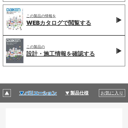
この製品の情報を
WEBカタログで
閲覧する
この製品の
設計・施工情報を
確認する
バリエーション
製品仕様
お気に入り
製品特長