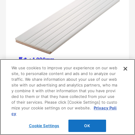
長さ：1,800mm
MT5273-36
We use cookies to improve your experience on our web
site, to personalize content and ads and to analyze our
¥15,100/梱（1本入り）
traffic. We share information about your use of our web
2025/06/23　生産中止品
site with our advertising and analytics partners, who ma
y combine it with other information that you have provi
代替推奨品は、2025年6月発売の新製品をお勧
ded to them or that they have collected from your use
めします。
of their services. Please click [Cookie Settings] to custo
mize your cookie settings on our website.
Privacy Poli
cy
Cookie Settings
OK