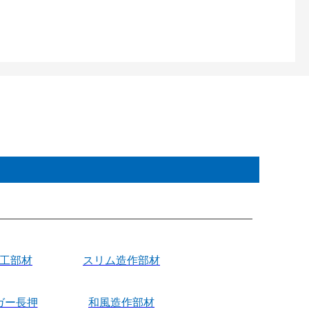
施工部材
スリム造作部材
ガー長押
和風造作部材