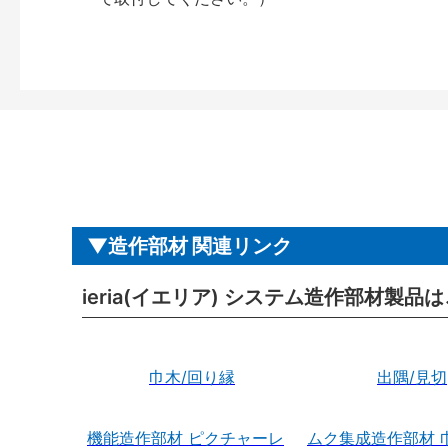
造作部材 関連リンク
ieria(イエリア) システム造作部材製品
巾木/回り縁
出隅/見切
機能造作部材 ピクチャーレ
ムク集成造作部材 