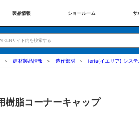
製品
情報
ショー
ルーム
サ
N
建材製品情報
造作部材
ieria(イエリア) シ
用樹脂コーナーキャップ