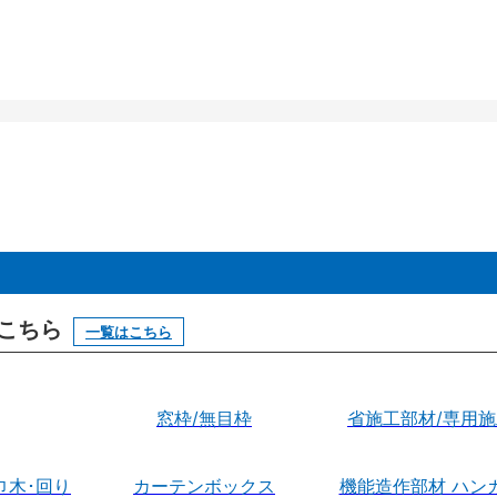
はこちら
一覧はこちら
窓枠/無目枠
省施工部材/専用
巾木･回り
カーテンボックス
機能造作部材 ハン