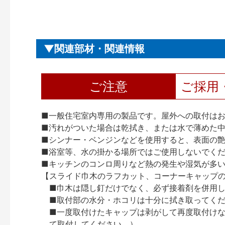
関連部材・関連情報
ご注意
ご採用
■一般住宅室内専用の製品です。屋外への取付は
■汚れがついた場合は乾拭き、または水で薄めた
■シンナー・ベンジンなどを使用すると、表面の
■浴室等、水の掛かる場所ではご使用しないでく
■キッチンのコンロ周りなど熱の発生や湿気が多
【スライド巾木のラフカット、コーナーキャップ
■巾木は隠し釘だけでなく、必ず接着剤を併用
■取付部の水分・ホコリは十分に拭き取ってく
■一度取付けたキャップは剥がして再度取付け
て取付してください。）