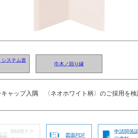
ア) システム造
巾木／回り縁
ーキャップ入隅 〈ネオホワイト柄〉のご採用を検
BIM用テク
申請関係
図面PDF