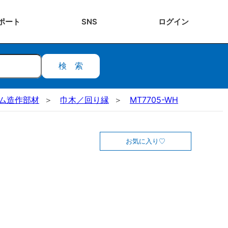
ポート
SNS
ログ
イン
検索
ステム造作部材
巾木／回り縁
MT7705-WH
お気に入り