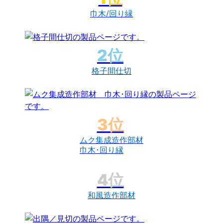
巾木/回り縁
格子間仕切
ムク集成造作部材
巾木･回り縁
和風造作部材