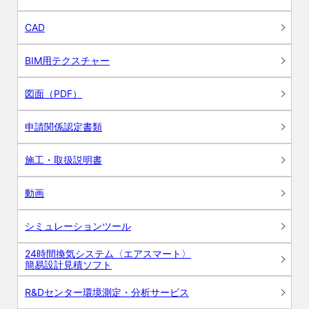
CAD
BIM用テクスチャー
図面（PDF）
申請関係認定書類
施工・取扱説明書
動画
シミュレーションツール
24時間換気システム〈エアスマート〉
簡易設計見積ソフト
R&Dセンター環境測定・分析サービス