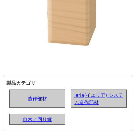
製品カテゴリ
ieria(イエリア) システ
造作部材
ム造作部材
巾木／回り縁