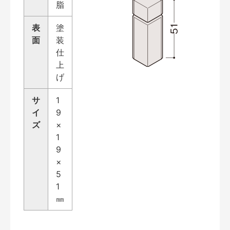
脂
表
塗
面
装
仕
上
げ
サ
1
イ
9
ズ
×
1
9
×
5
1
㎜