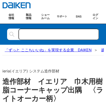
会社
製品
ショー
ログ
SNS
サポート
情報
情報
ルーム
イン
「ずっと ここちいいね」を実現する企業 DAIKEN
建
ieria(イエリア) システム造作部材
造作部材 イエリア 巾木用樹
脂コーナーキャップ出隅 〈ラ
イトオーカー柄〉