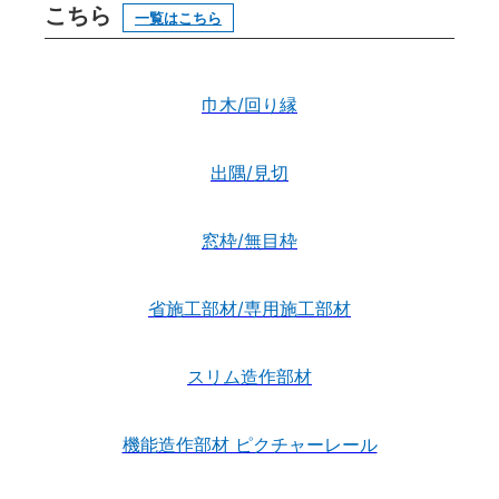
こちら
一覧はこちら
巾木/回り縁
出隅/見切
窓枠/無目枠
省施工部材/専用施工部材
スリム造作部材
機能造作部材 ピクチャーレール