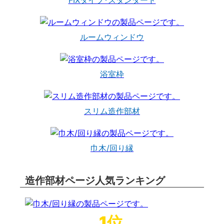
ルームウィンドウ
浴室枠
スリム造作部材
巾木/回り縁
造作部材ページ人気ランキング