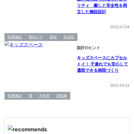
リティ 癒しと安全性を両
立した施設設計
2022.07.04
医療施設
室内ドア
床材
安全性
設計のヒント
キッズスペースにカプセル
トイ！ 子連れでも安心して
通院できる病院づくり
2022.05.23
医療施設
畳
天井材
音配慮