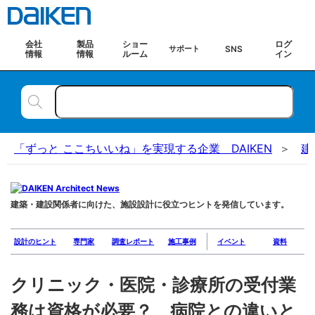
会社
製品
ショー
ログ
SNS
サポート
情報
情報
ルーム
イン
「ずっと ここちいいね」を実現する企業 DAIKEN
建
建築・建設関係者に向けた、施設設計に役立つヒントを発信しています。
設計のヒント
専門家
調査レポート
施工事例
イベント
資料
クリニック・医院・診療所の受付業
務は資格が必要？ 病院との違いと