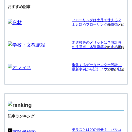
おすすめ記事
フローリングは土足で使える？
土足対応フローリングの特徴と
2025.12.18
施工事例
木造校舎のメリットは？設計時
の注意点、木造建築を支える新
2025.08.18
たな技術
進化するデータセンター設計 ～
最新事例から設計ノウハウ・社
2026.03.30
会課題への対応まで～
記事ランキング
テラスとはどの部分？ バルコ
1