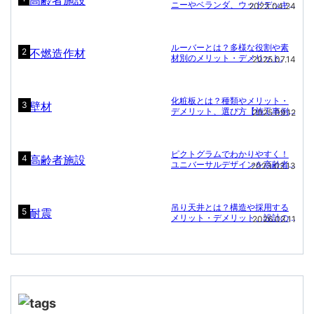
ニーやベランダ、ウッドデッキ
2023.04.24
との違いと施設名に「〇〇テラ
ス」が多い理由.
ルーバーとは？多様な役割や素
2
材別のメリット・デメリット.
2025.07.14
化粧板とは？種類やメリット・
3
デメリット、選び方【施工事例
2025.09.12
付き】
ピクトグラムでわかりやすく！
4
ユニバーサルデザインを高齢者
2023.02.13
施設に
吊り天井とは？構造や採用する
5
メリット・デメリット、設計の
2026.03.11
ポイント