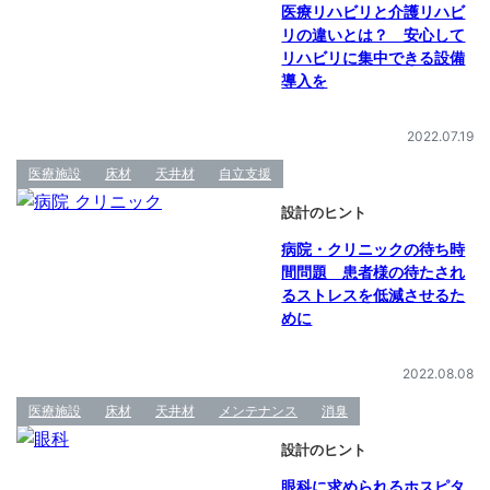
医療リハビリと介護リハビ
リの違いとは？ 安心して
リハビリに集中できる設備
導入を
2022.07.19
医療施設
床材
天井材
自立支援
設計のヒント
病院・クリニックの待ち時
間問題 患者様の待たされ
るストレスを低減させるた
めに
2022.08.08
医療施設
床材
天井材
メンテナンス
消臭
設計のヒント
眼科に求められるホスピタ