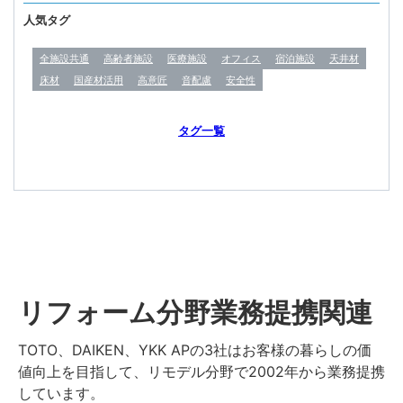
人気タグ
全施設共通
高齢者施設
医療施設
オフィス
宿泊施設
天井材
床材
国産材活用
高意匠
音配慮
安全性
タグ一覧
リフォーム分野業務提携関連
TOTO、DAIKEN、YKK APの3社はお客様の暮らしの価
値向上を目指して、リモデル分野で2002年から業務提携
しています。