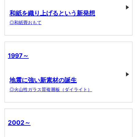
和紙を織り上げるという新発想
◎和紙畳おもて
1997～
地震に強い新素材の誕生
◎火山性ガラス質複層板（ダイライト）
2002～