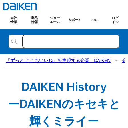
会社
製品
ショー
ログ
SNS
サポート
情報
情報
ルーム
イン
「ずっと ここちいいね」を実現する企業 DAIKEN
企
DAIKEN History
ーDAIKENのキセキと
輝くミライー