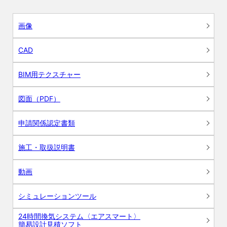
画像
CAD
BIM用テクスチャー
図面（PDF）
申請関係認定書類
施工・取扱説明書
動画
シミュレーションツール
24時間換気システム〈エアスマート〉
簡易設計見積ソフト