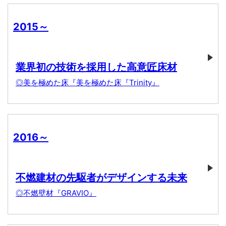
2015～
業界初の技術を採用した高意匠床材
◎美を極めた床『美を極めた床『Trinity』
2016～
不燃建材の先駆者がデザインする未来
◎不燃壁材『GRAVIO』