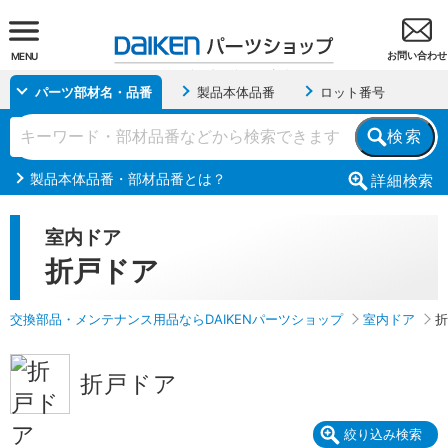
お問い合わせ
MENU
パーツ部材名・品番
製品本体品番
ロット番号
検索
製品本体品番・部材品番とは？
詳細
検索
室内ドア
折戸ドア
交換部品・メンテナンス用品ならDAIKENパーツショップ
室内ドア
折
折戸ドア
絞り込み検索