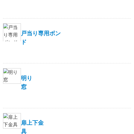
戸当り専用ボン
ド
明り
窓
扉上下金
具