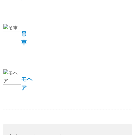
吊
車
モヘ
ア