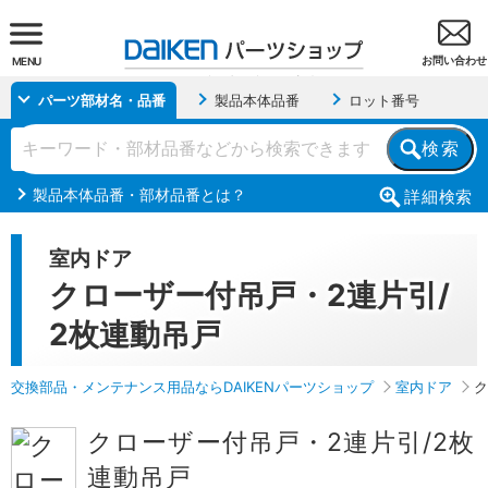
お問い合わせ
MENU
パーツ部材名・品番
製品本体品番
ロット番号
検索
製品本体品番・部材品番とは？
詳細
検索
室内ドア
クローザー付吊戸・2連片引/
2枚連動吊戸
交換部品・メンテナンス用品ならDAIKENパーツショップ
室内ドア
ク
クローザー付吊戸・2連片引/2枚
連動吊戸