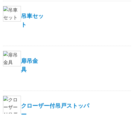
吊車セッ
ト
扉吊金
具
クローザー付吊戸ストッパ
ー