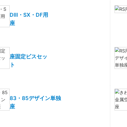
DⅢ・SX・DF用
座
座固定ビスセッ
ト
83・85デザイン単独
座