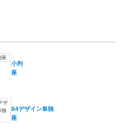
小判
座
84デザイン単独
座