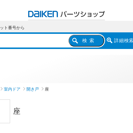
ット番号
から
詳細
検
検索
室内ドア
開き戸
座
座