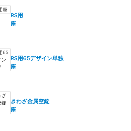
RS用
座
RS用65デザイン単独
座
きわざ金属空錠
座