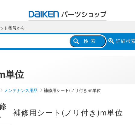
ット番号
から
詳細
検
検索
m単位
メンテナンス用品
補修用シート(ノリ付き)m単位
補修用シート(ノリ付き)m単位