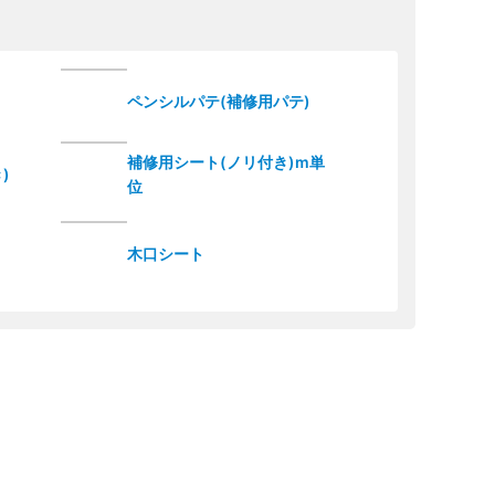
ペンシルパテ(補修用パテ)
補修用シート(ノリ付き)m単
)
位
木口シート