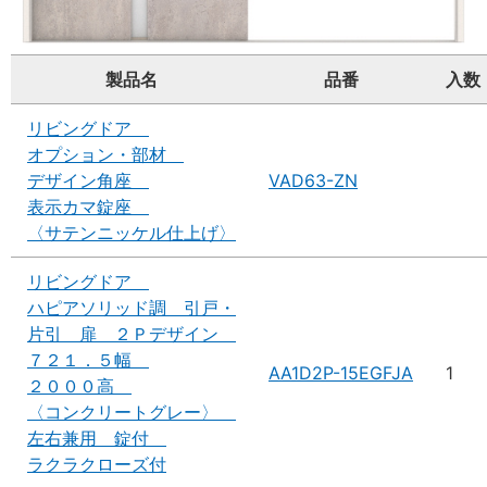
製品名
品番
入数
リビングドア
オプション・部材
デザイン角座
VAD63-ZN
表示カマ錠座
〈サテンニッケル仕上げ〉
リビングドア
ハピアソリッド調 引戸・
片引 扉 ２Ｐデザイン
７２１．５幅
AA1D2P-15EGFJA
1
２０００高
〈コンクリートグレー〉
左右兼用 錠付
ラクラクローズ付