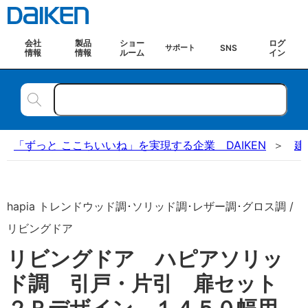
会社
製品
ショー
ログ
SNS
サポート
情報
情報
ルーム
イン
「ずっと ここちいいね」を実現する企業 DAIKEN
建
hapia トレンドウッド調･ソリッド調･レザー調･グロス調 /
リビングドア
リビングドア ハピアソリッ
ド調 引戸・片引 扉セット