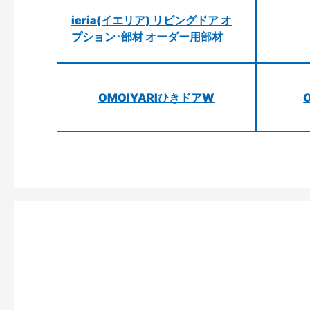
ieria(イエリア) リビングドア オ
プション･部材 オーダー用部材
OMOIYARIひきドアW