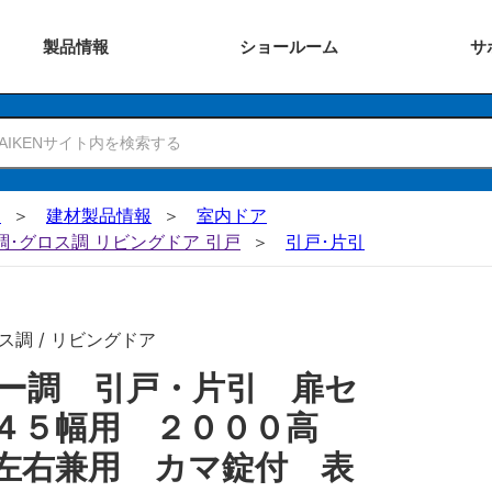
製品
情報
ショー
ルーム
サ
N
建材製品情報
室内ドア
ー調･グロス調 リビングドア 引戸
引戸･片引
ス調 / リビングドア
ー調 引戸・片引 扉セ
６４５幅用 ２０００高
左右兼用 カマ錠付 表