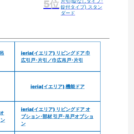
片引(錠なしタイプ･
錠付タイプ) スタン
ダード
 吊
ieria(イエリア) リビングドア 巾
広引戸･片引／巾広吊戸･片引
ieria(イエリア) 機能ドア
ieria(イエリア) リビングドア オ
 オ
プション･部材 引戸･吊戸オプショ
ョン
ン