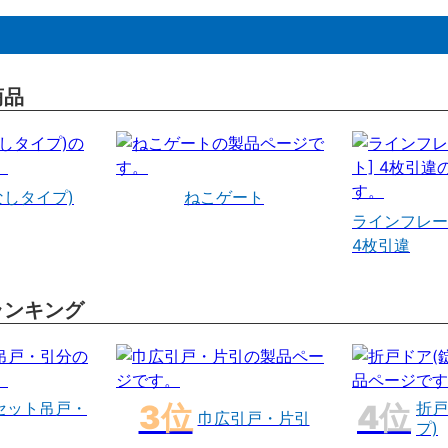
商品
なしタイプ)
ねこゲート
ラインフレー
4枚引違
ランキング
セット吊戸・
折戸
巾広引戸・片引
プ)