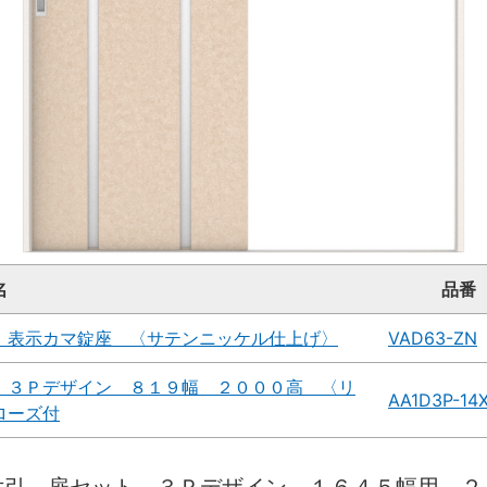
名
品番
 表示カマ錠座 〈サテンニッケル仕上げ〉
VAD63-ZN
 ３Ｐデザイン ８１９幅 ２０００高 〈リ
AA1D3P-14
ローズ付
片引 扉セット ３Ｐデザイン １６４５幅用 ２