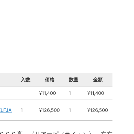
入数
価格
数量
金額
¥11,400
1
¥11,400
XLFJA
1
¥126,500
1
¥126,500
０００高 〈リアーピ（ライト）〉 左右