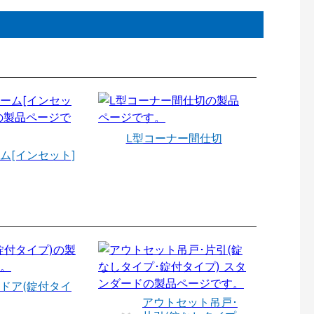
L型コーナー間仕切
ム[インセット]
ドア(錠付タイ
アウトセット吊戸･