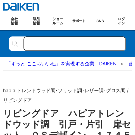
会社
製品
ショー
ログ
SNS
サポート
情報
情報
ルーム
イン
「ずっと ここちいいね」を実現する企業 DAIKEN
建
hapia トレンドウッド調･ソリッド調･レザー調･グロス調 /
リビングドア
リビングドア ハピアトレン
ドウッド調 引戸・片引 扉セ