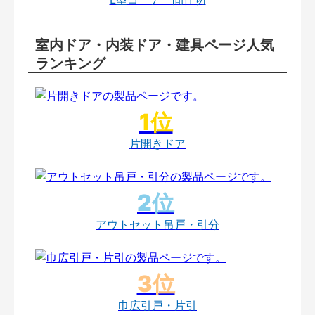
室内ドア・内装ドア・建具ページ人気
ランキング
片開きドア
アウトセット吊戸・引分
巾広引戸・片引