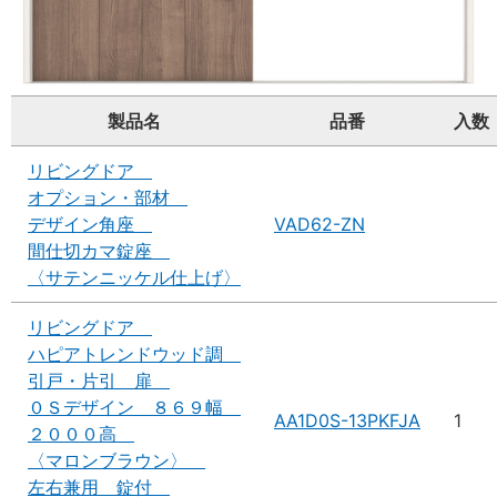
製品名
品番
入数
リビングドア
オプション・部材
デザイン角座
VAD62-ZN
間仕切カマ錠座
〈サテンニッケル仕上げ〉
リビングドア
ハピアトレンドウッド調
引戸・片引 扉
０Ｓデザイン ８６９幅
AA1D0S-13PKFJA
1
２０００高
〈マロンブラウン〉
左右兼用 錠付