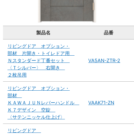
製品名
品番
リビングドア オプション・
部材 片開き・トイレドア用
Ｎスタンダード丁番セット
VA5AN-ZTR-2
〈Ｔシルバー〉 右開き
２枚吊用
リビングドア オプション・
部材
ＫＡＷＡＪＵＮレバーハンドル
VAAK71-ZN
Ｋ７デザイン 空錠
〈サテンニッケル仕上げ〉
リビングドア