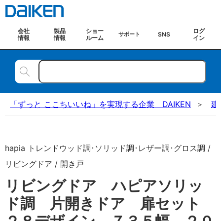
会社
製品
ショー
ログ
SNS
サポート
情報
情報
ルーム
イン
「ずっと ここちいいね」を実現する企業 DAIKEN
建
hapia トレンドウッド調･ソリッド調･レザー調･グロス調 /
リビングドア / 開き戸
リビングドア ハピアソリッ
ド調 片開きドア 扉セット