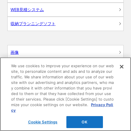
WEB見積システム
収納プランニングソフト
画像
We use cookies to improve your experience on our web
CAD
site, to personalize content and ads and to analyze our
traffic. We share information about your use of our web
BIM用テクスチャー
site with our advertising and analytics partners, who ma
y combine it with other information that you have provi
ded to them or that they have collected from your use
図面（PDF）
of their services. Please click [Cookie Settings] to custo
mize your cookie settings on our website.
Privacy Poli
申請関係認定書類
cy
Cookie Settings
OK
施工・取扱説明書