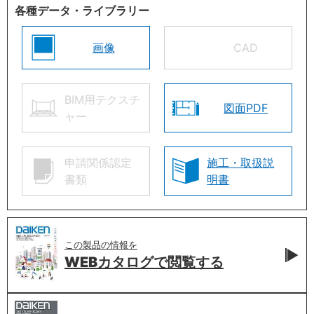
各種データ・ライブラリー
画像
CAD
BIM用テクスチ
図面PDF
ャー
申請関係認定
施工・取扱説
書類
明書
この製品の情報を
WEBカタログで
閲覧する