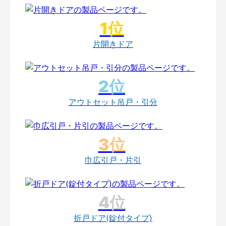
片開きドア
アウトセット吊戸・引分
巾広引戸・片引
折戸ドア(錠付タイプ)