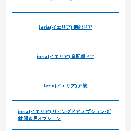
ieria(イエリア) 機能ドア
ieria(イエリア) 音配慮ドア
ieria(イエリア) 戸襖
ieria(イエリア) リビングドア オプション･部
材 開き戸オプション