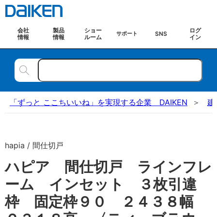
会社
製品
ショー
ログ
SNS
サポート
情報
情報
ルーム
イン
「ずっと ここちいいね」を実現する企業 DAIKEN
建
hapia / 間仕切戸
ハピア 間仕切戸 ラインフレ
ーム インセット ３枚引違
枠 固定枠９０ ２４３８幅