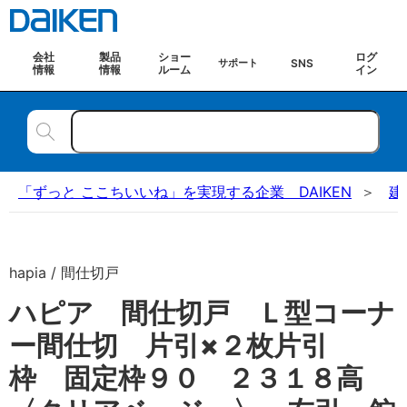
会社
製品
ショー
ログ
SNS
サポート
情報
情報
ルーム
イン
「ずっと ここちいいね」を実現する企業 DAIKEN
建
hapia / 間仕切戸
ハピア 間仕切戸 Ｌ型コーナ
ー間仕切 片引×２枚片引
枠 固定枠９０ ２３１８高