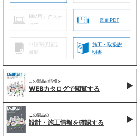
BIM用テクスチ
図面PDF
ャー
申請関係認定
施工・取扱説
書類
明書
この製品の情報を
WEBカタログで
閲覧する
この製品の
設計・施工情報を
確認する