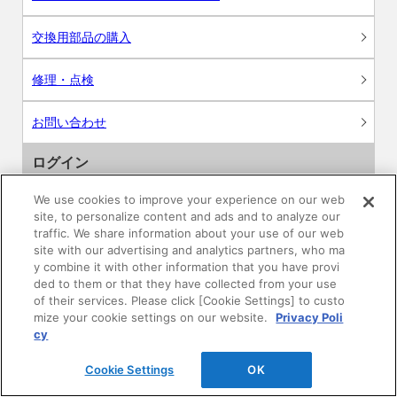
交換用部品の購入
修理・点検
お問い合わせ
ログイン
We use cookies to improve your experience on our web
建築・設計関係者様向けサイト
site, to personalize content and ads and to analyze our
traffic. We share information about your use of our web
ユーザー登録サービス
site with our advertising and analytics partners, who ma
y combine it with other information that you have provi
ded to them or that they have collected from your use
WEB見積システム
of their services. Please click [Cookie Settings] to custo
mize your cookie settings on our website.
Privacy Poli
収納プランニングソフト
cy
Cookie Settings
OK