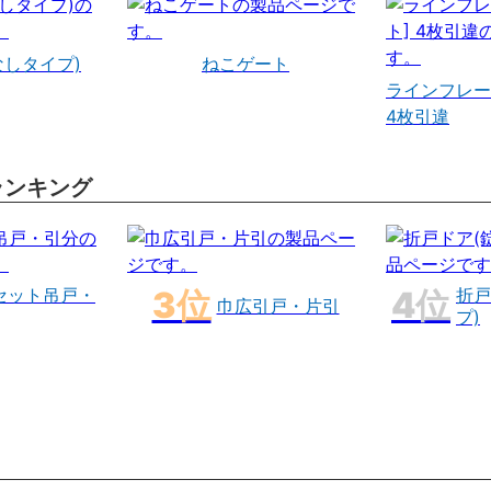
なしタイプ)
ねこゲート
ラインフレー
4枚引違
ランキング
セット吊戸・
折戸
巾広引戸・片引
プ)