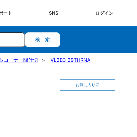
ポート
SNS
ログ
イン
検索
L型コーナー間仕切
VL2B3-29THRNA
お気に入り