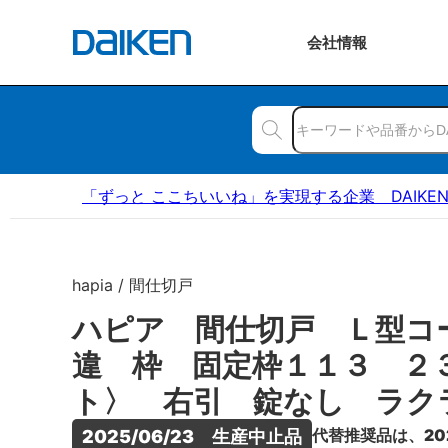
会社
情報
「ずっと ここちいいね」を実現する企業 DAIKE
hapia / 間仕切戸
ハピア 間仕切戸 Ｌ型コ
違 枠 固定枠１１３ ２
ト〉 右引 錠なし ラク
代替推奨品は、20
2025/06/23　生産中止品