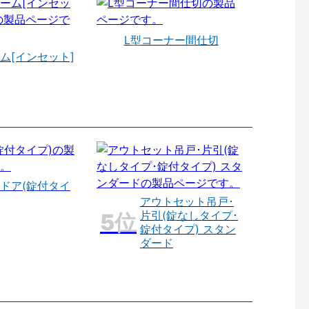
L型コーナー間仕切
ム[インセット]
ドア(錠付タイ
アウトセット吊戸･
片引(錠なしタイプ･
錠付タイプ) スタン
ダード