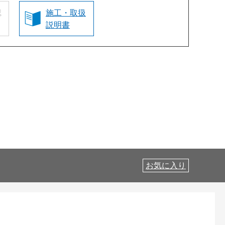
認
施工・取扱
説明書
お気に入り