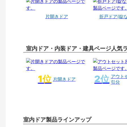
片開きドア
折戸ドア(錠
室内ドア・内装ドア・建具ページ人気
アウト
片開きドア
引分
室内ドア製品ラインアップ