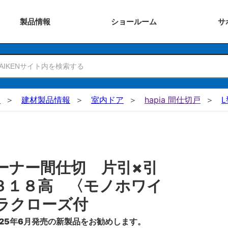
製品
情報
ショー
ルーム
サ
N
建材製品情報
室内ドア
hapia 間仕切戸
ーナー間仕切 片引×引
３１８高 〈モノホワイ
ラクローズ付
25年6月発売の新製品をお勧めします。