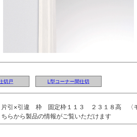
間仕切戸
L型コーナー間仕切
 片引×引違 枠 固定枠１１３ ２３１８高 〈
こちらから製品の情報がご覧いただけます