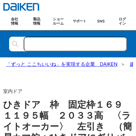
会社
製品
ショー
ログ
SNS
サポート
情報
情報
ルーム
イン
「ずっと ここちいいね」を実現する企業 DAIKEN
建
室内ドア
ひきドア 枠 固定枠１６９
１１９５幅 ２０３３高 〈ラ
イトオーカー〉 左引き （簡