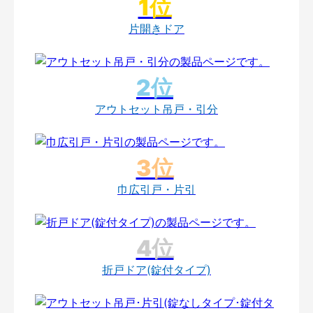
片開きドア
アウトセット吊戸・引分
巾広引戸・片引
折戸ドア(錠付タイプ)