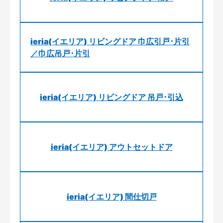
ieria(イエリア) リビングドア 巾広引戸･片引
／巾広吊戸･片引
ieria(イエリア) リビングドア 吊戸･引込
ieria(イエリア) アウトセットドア
ieria(イエリア) 間仕切戸