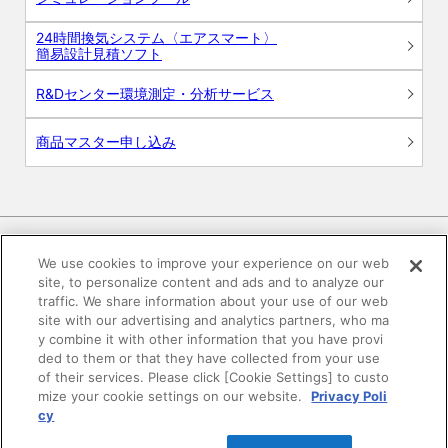
24時間換気システム〈エアスマート〉
簡易設計見積ソフト
R&Dセンター環境測定・分析サービス
商品マスター申し込み
We use cookies to improve your experience on our web
site, to personalize content and ads and to analyze our
電子公告
このWEBサイトについて
traffic. We share information about your use of our web
site with our advertising and analytics partners, who ma
プライバシーポリシー
y combine it with other information that you have provi
ded to them or that they have collected from your use
of their services. Please click [Cookie Settings] to custo
SNSコミュニティガイドライン
サイトマップ
mize your cookie settings on our website.
Privacy Poli
cy