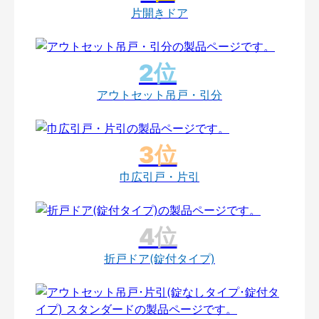
片開きドア
アウトセット吊戸・引分
巾広引戸・片引
折戸ドア(錠付タイプ)