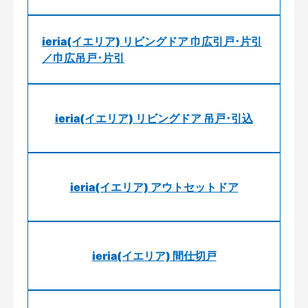
ieria(イエリア) リビングドア 巾広引戸･片引
／巾広吊戸･片引
ieria(イエリア) リビングドア 吊戸･引込
ieria(イエリア) アウトセットドア
ieria(イエリア) 間仕切戸