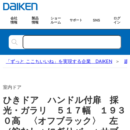
会社
製品
ショー
ログ
SNS
サポート
情報
情報
ルーム
イン
「ずっと ここちいいね」を実現する企業 DAIKEN
建
室内ドア
ひきドア ハンドル付扉 採
光・ガラリ ５１７幅 １９３
０高 〈オフブラック〉 左