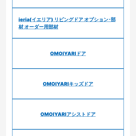
ieria(イエリア) リビングドア オプション･部
材 オーダー用部材
OMOIYARIドア
OMOIYARIキッズドア
OMOIYARIアシストドア