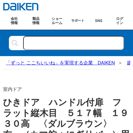
会社
製品
ショー
ログ
SNS
サポート
情報
情報
ルーム
イン
「ずっと ここちいいね」を実現する企業 DAIKEN
建
室内ドア
ひきドア ハンドル付扉 フ
ラット縦木目 ５１７幅 １９
３０高 〈ダルブラウン〉