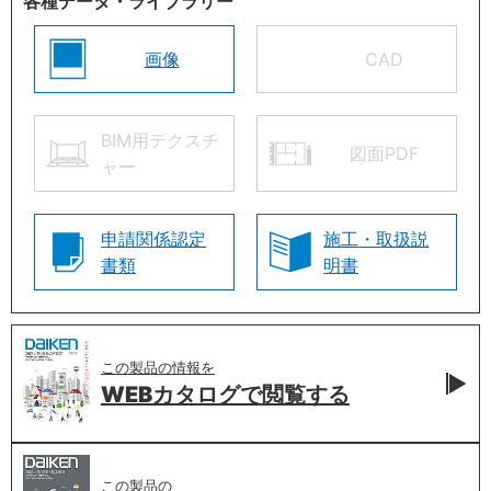
各種データ・ライブラリー
画像
CAD
BIM用テクスチ
図面PDF
ャー
申請関係認定
施工・取扱説
書類
明書
この製品の情報を
WEBカタログで
閲覧する
この製品の