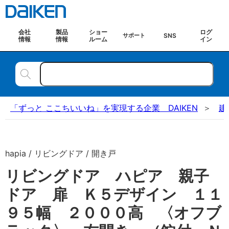
会社
製品
ショー
ログ
SNS
サポート
情報
情報
ルーム
イン
「ずっと ここちいいね」を実現する企業 DAIKEN
建
hapia / リビングドア / 開き戸
リビングドア ハピア 親子
ドア 扉 Ｋ５デザイン １１
９５幅 ２０００高 〈オフブ