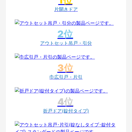
片開きドア
アウトセット吊戸・引分
巾広引戸・片引
折戸ドア(錠付タイプ)