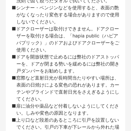
洗剤で固く絞ったタオルで拭いてください。
■シンナー・ベンジンなどを使用すると、表面の艶
がなくなったり変色する場合がありますので使用
しないでください。
■ドアクローザーは取付けできません。ドアクロー
ザーを取付ける場合は、「hapia public（ハピア
パブリック）」のドアおよびドアクローザーをご
使用ください。
■ドアを開放状態で止めるには弊社のドアストッパ
ーを、ドアが閉まる勢いを緩めるには弊社の開き
戸ダンパーをお勧めします。
■窓際など直射日光が長時間当たりやすい場所は、
表面の日焼けによる変色の恐れがあります。カー
テンやブラインドで直射日光をさえぎるようにし
てください。
■扉に油分や薬品など付着しないようにしてくださ
い。しみや変色の原因となります。
■上り口など段差のあるところに引戸を設置しない
でください。引戸の下車が下レールから外れた場