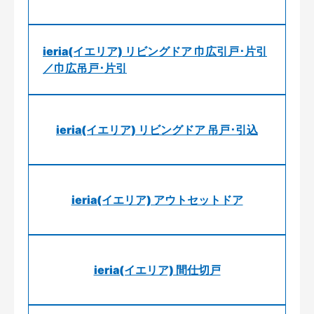
ieria(イエリア) リビングドア 巾広引戸･片引
／巾広吊戸･片引
ieria(イエリア) リビングドア 吊戸･引込
ieria(イエリア) アウトセットドア
ieria(イエリア) 間仕切戸