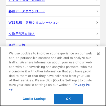
各種データダウンロード
WEB見積・各種シミュレーション
交換用部品の購入
修理・点検
We use cookies to improve your experience on our web
お問い合わせ
site, to personalize content and ads and to analyze our
traffic. We share information about your use of our web
ログイン
site with our advertising and analytics partners, who ma
y combine it with other information that you have provi
ded to them or that they have collected from your use
建築・設計関係者様向けサイト
of their services. Please click [Cookie Settings] to custo
mize your cookie settings on our website.
Privacy Poli
ユーザー登録サービス
cy
Cookie Settings
OK
WEB見積システム