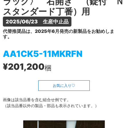
ラック〉 右開き （錠付 Ｎ
スタンダード丁番）用
2025/06/23　生産中止品
代替推奨品は、2025年6月発売の新製品をお勧めしま
す。
AA1CK5-11MKRFN
¥201,200
梱
お気に入り
画像は該当品番を含む組合せ例です。
（該当品番以外の製品・部品も表示されています。）