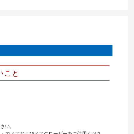
いこと
ださい。
ック）」のドアおよびドアクローザーをご使用くださ