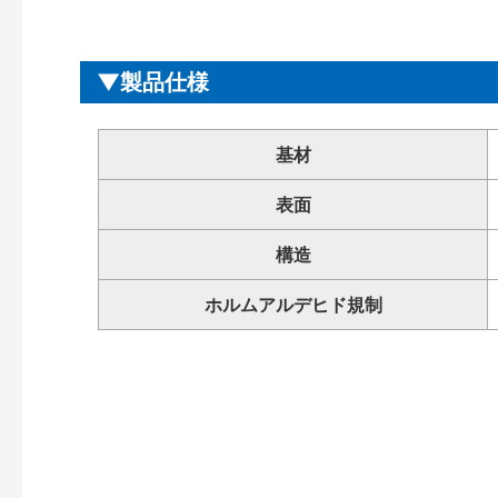
製品仕様
基材
表面
構造
ホルムアルデヒド規制