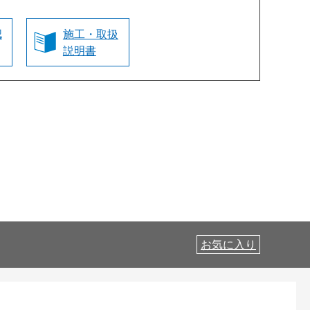
認
施工・取扱
説明書
お気に入り