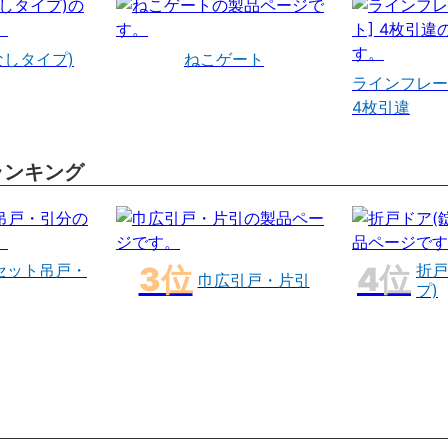
なしタイプ)
ねこゲート
ラインフレー
4枚引違
ランキング
セット吊戸・
折戸
巾広引戸・片引
プ)