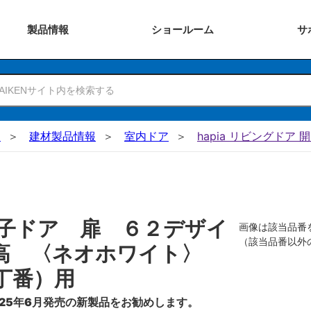
製品
情報
ショー
ルーム
サ
N
建材製品情報
室内ドア
hapia リビングドア 
子ドア 扉 ６２デザイ
画像は該当品番
（該当品番以外
０高 〈ネオホワイト〉
丁番）用
25年6月発売の新製品をお勧めします。