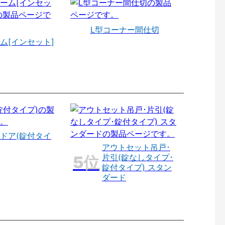
L型コーナー間仕切
ム[インセット]
ドア(錠付タイ
アウトセット吊戸･
片引(錠なしタイプ･
錠付タイプ) スタン
ダード