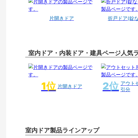
片開きドア
折戸ドア(錠
室内ドア・内装ドア・建具ページ人気
アウト
片開きドア
引分
室内ドア製品ラインアップ