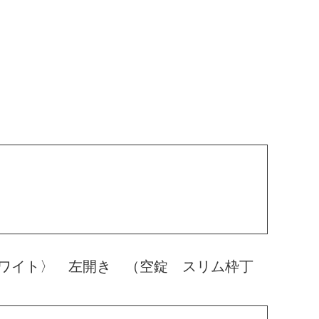
ワイト〉 左開き （空錠 スリム枠丁