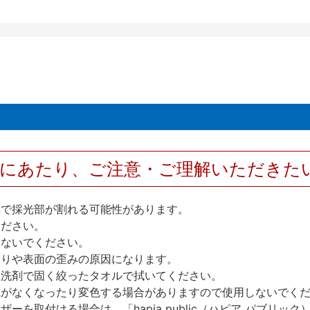
用にあたり、ご注意・ご理解いただきた
撃で採光部が割れる可能性があります。
ください。
しないでください。
反りや表面の歪みの原因になります。
性洗剤で固く絞ったタオルで拭いてください。
艶がなくなったり変色する場合がありますので使用しないでく
を取付ける場合は、「hapia public（ハピア パブリ