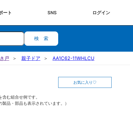
ポート
SNS
ログ
イン
検索
開き戸
親子ドア
AA1C62-11WHLCU
お気に入り
を含む組合せ例です。
の製品・部品も表示されています。）