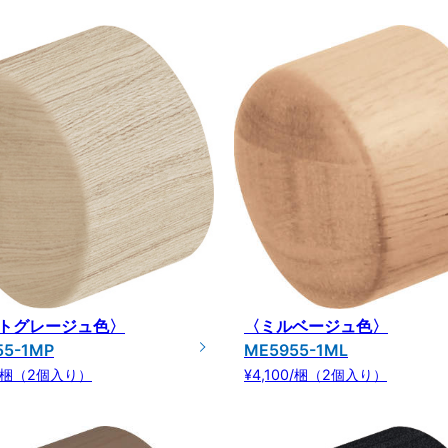
トグレージュ色〉
〈ミルベージュ色〉
55-1MP
ME5955-1ML
00/梱（2個入り）
¥4,100/梱（2個入り）