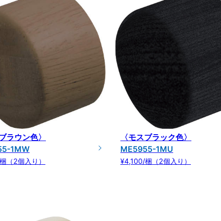
ブラウン色〉
〈モスブラック色〉
55-1MW
ME5955-1MU
00/梱（2個入り）
¥4,100/梱（2個入り）