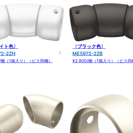
イト色〉
〈ブラック色〉
72-2ZH
ME5972-2ZB
00/梱（1個入り）（ビス同梱）
¥3,900/梱（1個入り）（ビス