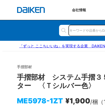
会社
情報
「ずっと ここちいいね」を実現する企業 DAIKE
手摺部材
手摺部材 システム手摺３
ター 〈Ｔシルバー色〉
ME5978-1ZT
¥1,900
/梱