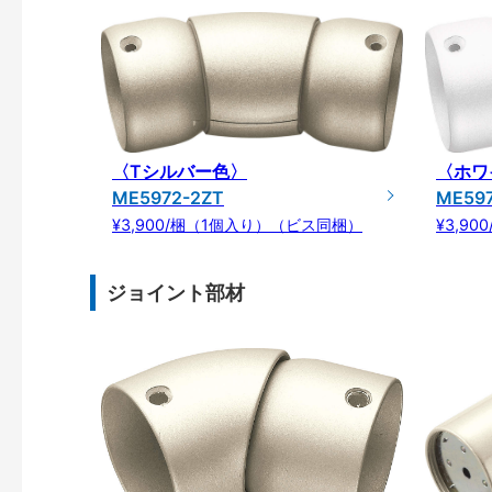
〈Tシルバー色〉
〈ホワ
ME5972-2ZT
ME59
¥3,900/梱（1個入り）（ビス同梱）
¥3,9
ジョイント部材