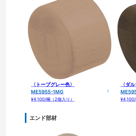
〈トープグレー色〉
〈ダル
ME5955-1MG
ME59
¥4,100/梱（2個入り）
¥4,1
エンド部材