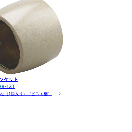
ソケット
8-1ZT
00/梱（1個入り）（ビス同梱）