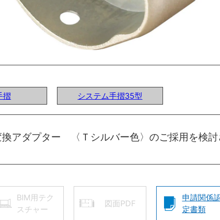
手摺
システム手摺35型
変換アダプター 〈Ｔシルバー色〉のご採用を検討
BIM用テク
申請関係
図面PDF
スチャー
定書類