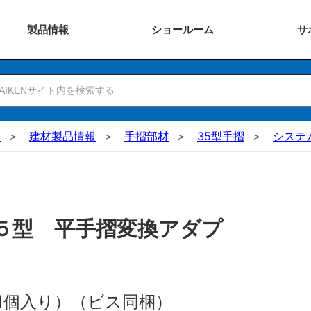
製品
情報
ショー
ルーム
サ
N
建材製品情報
手摺部材
35型手摺
システ
５型 平手摺変換アダプ
（1個入り）（ビス同梱）