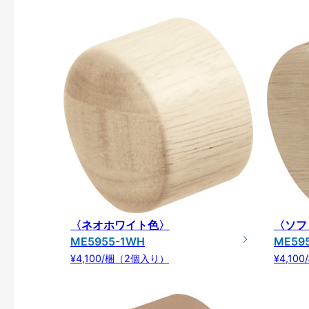
〈ネオホワイト色〉
〈ソフ
ME5955-1WH
ME59
¥4,100/梱（2個入り）
¥4,1