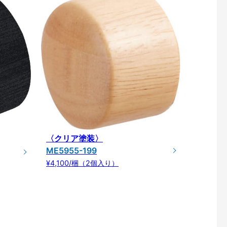
〈クリア塗装〉
ME5955-199
¥4,100/梱（2個入り）