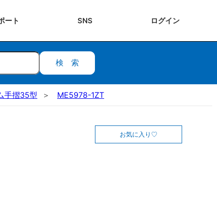
ポート
SNS
ログ
イン
検索
ム手摺35型
ME5978-1ZT
お気に入り