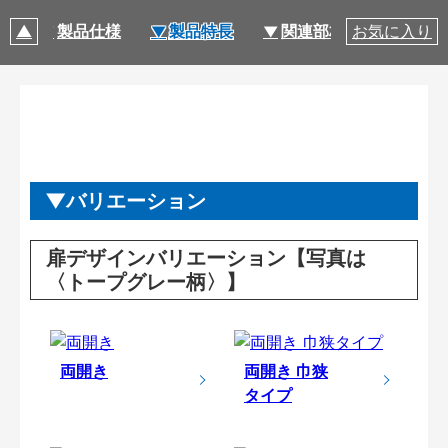
ン
製品仕様
製品特長
関連部材・関連情報
お気に入り
バリエーション
扉デザインバリエーション【写真は
〈トープグレー柄〉】
両開き
両開き 巾狭
タイプ