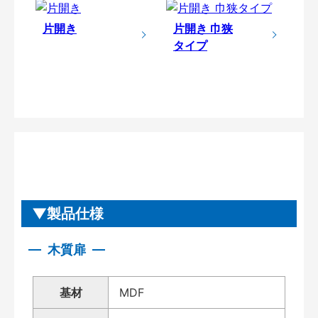
片開き
片開き 巾狭
タイプ
製品仕様
木質扉
基材
MDF