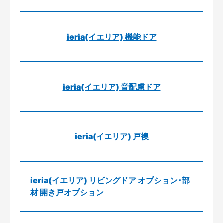
ieria(イエリア) 機能ドア
ieria(イエリア) 音配慮ドア
ieria(イエリア) 戸襖
ieria(イエリア) リビングドア オプション･部
材 開き戸オプション