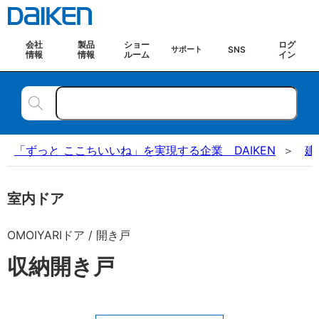
会社
製品
ショー
ログ
SNS
サポート
情報
情報
ルーム
イン
「ずっと ここちいいね」を実現する企業 DAIKEN
建
室内ドア
OMOIYARIドア / 開き戸
収納開き戸