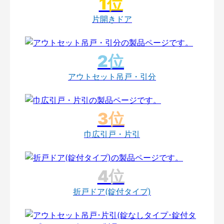
片開きドア
アウトセット吊戸・引分
巾広引戸・片引
折戸ドア(錠付タイプ)