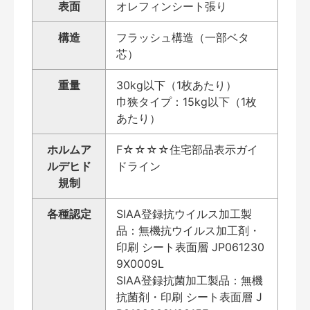
表面
オレフィンシート張り
構造
フラッシュ構造（一部ベタ
芯）
重量
30kg以下（1枚あたり）
巾狭タイプ：15kg以下（1枚
あたり）
ホルムア
F☆☆☆☆住宅部品表示ガイ
ルデヒド
ドライン
規制
各種認定
SIAA登録抗ウイルス加工製
品：無機抗ウイルス加工剤・
印刷 シート表面層 JP061230
9X0009L
SIAA登録抗菌加工製品：無機
抗菌剤・印刷 シート表面層 J