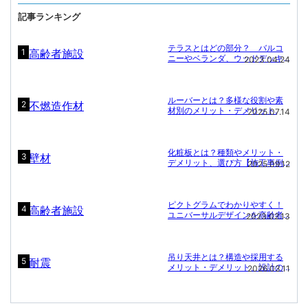
記事ランキング
テラスとはどの部分？ バルコ
1
ニーやベランダ、ウッドデッキ
2023.04.24
との違いと施設名に「〇〇テラ
ス」が多い理由.
ルーバーとは？多様な役割や素
2
材別のメリット・デメリット.
2025.07.14
化粧板とは？種類やメリット・
3
デメリット、選び方【施工事例
2025.09.12
付き】
ピクトグラムでわかりやすく！
4
ユニバーサルデザインを高齢者
2023.02.13
施設に
吊り天井とは？構造や採用する
5
メリット・デメリット、設計の
2026.03.11
ポイント