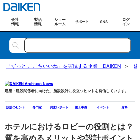
会社
製品
ショー
ログ
SNS
サポート
情報
情報
ルーム
イン
「ずっと ここちいいね」を実現する企業 DAIKEN
建
建築・建設関係者に向けた、施設設計に役立つヒントを発信しています。
設計のヒント
専門家
調査レポート
施工事例
イベント
資料
ホテルにおけるロビーの役割とは？
質を高めるメリットや設計ポイント