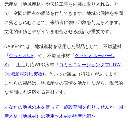
元産材（地域産材）や伝統工芸を内装に取り入れること
で、空間に固有の価値を付与できます。地域の個性を空間
に落とし込むことで、来訪者に強い印象を与えられます。
文化的価値とデザインを融合させる設計が重要です。
DAIKENでは、地域産材を活用した製品として、不燃壁材
『
グラビオUS
』や、不燃造作材『
グラビオルーバーU
S
』、土足対応WPC床材『
コミュニケーションタフⅡ DW
(地域産材対応突板)
』といった製品（特注）があります。
これらの製品は、地域産材の表情を活かしながら、現代的
な空間にも適応する建材です。
あなたの地域の木を使って、施設空間を創りませんか 国
産木材（地域材）の活用〜木材の地産地消〜