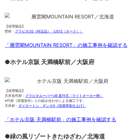
【採用製品】
壁材：
グラビオUS（特注品）〈US13（オーク）〉
「層雲閣MOUNTAIN RESORT」の施工事例を確認する
●ホテル京阪 天満橋駅前／大阪府
【採用製品】
天井造作材：
グラビオルーバーUB 直付式〈ライトオーカー柄〉
※竹材（現場造作）との組み合わせによる施工です。
天井材：
ダイロートン ギンガ4（現場塗装仕上げ）
「ホテル京阪 天満橋駅前」の施工事例を確認する
●緑の風リゾートきたゆざわ／北海道