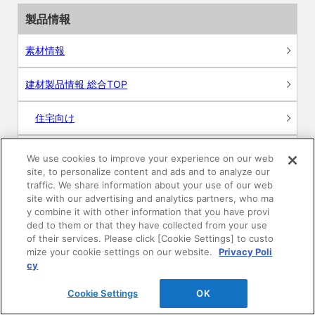
製品情報
素材情報
建材製品情報 総合TOP
住宅向け
公共・商業施設向け
We use cookies to improve your experience on our web
site, to personalize content and ads and to analyze our
traffic. We share information about your use of our web
リフォーム
site with our advertising and analytics partners, who ma
y combine it with other information that you have provi
エンジニアリング情報
ded to them or that they have collected from your use
of their services. Please click [Cookie Settings] to custo
mize your cookie settings on our website.
Privacy Poli
DAIKEN WEB SHOP
cy
Cookie Settings
OK