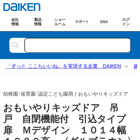
会社
製品
ショー
ログ
SNS
サポート
情報
情報
ルーム
イン
「ずっと ここちいいね」を実現する企業 DAIKEN
建
幼稚園･保育園･認定こども園用 / おもいやりキッズドア
おもいやりキッズドア 吊
戸 自閉機能付 引込タイプ
扉 Ｍデザイン １０１４幅