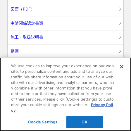
図面（PDF）
申請関係認定書類
施工・取扱説明書
動画
シミュレーションツール
We use cookies to improve your experience on our web
site, to personalize content and ads and to analyze our
24時間換気システム〈エアスマート〉
traffic. We share information about your use of our web
簡易設計見積ソフト
site with our advertising and analytics partners, who ma
y combine it with other information that you have provi
R&Dセンター環境測定・分析サービス
ded to them or that they have collected from your use
of their services. Please click [Cookie Settings] to custo
mize your cookie settings on our website.
Privacy Poli
商品マスター申し込み
cy
Cookie Settings
OK