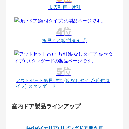
巾広引戸・片引
折戸ドア(錠付タイプ)
アウトセット吊戸･片引(錠なしタイプ･錠付タ
イプ) スタンダード
室内ドア製品ラインアップ
ieria(イエリア) リビングドア 開き戸