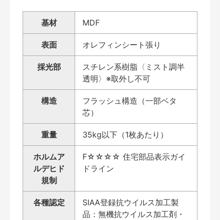
基材
MDF
表面
オレフィンシート張り
採光部
スチレン系樹脂〈ミスト調半
透明〉※取外し不可
構造
フラッシュ構造（一部ベタ
芯）
重量
35kg以下（1枚あたり）
ホルムア
F☆☆☆☆ 住宅部品表示ガイ
ルデヒド
ドライン
規制
各種認定
SIAA登録抗ウイルス加工製
品：無機抗ウイルス加工剤・